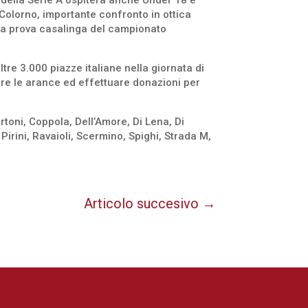
 della Serie A ospiterà anche Under 18 e
 Colorno, importante confronto in ottica
ima prova casalinga del campionato
oltre 3.000 piazze italiane nella giornata di
vare le arance ed effettuare donazioni per
ertoni, Coppola, Dell’Amore, Di Lena, Di
Pirini, Ravaioli, Scermino, Spighi, Strada M,
Articolo succesivo
→