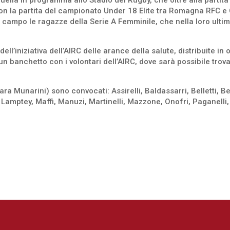
lla in programma allo Stadio del Rugby, che oltre alla partita
 con la partita del campionato Under 18 Elite tra Romagna RFC e
 campo le ragazze della Serie A Femminile, che nella loro ult
ll’iniziativa dell’AIRC delle arance della salute, distribuite in 
un banchetto con i volontari dell’AIRC, dove sarà possibile tro
lara Munarini) sono convocati: Assirelli, Baldassarri, Belletti, B
, Lamptey, Maffi, Manuzi, Martinelli, Mazzone, Onofri, Paganelli, 