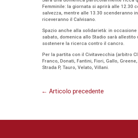
Sarà una domenica particolarmente ricca que
Femminile: la giornata si aprirà alle 12.30
salvezza, mentre alle 13.30 scenderanno in
riceveranno il Calvisano.
Spazio anche alla solidarietà: in occasione de
sabato, domenica allo Stadio sarà allestito 
sostenere la ricerca contro il cancro.
Per la partita con il Civitavecchia (arbitro C
Franco, Donati, Fantini, Fiori, Gallo, Greene
Strada P, Tauro, Velato, Villani.
←
Articolo precedente