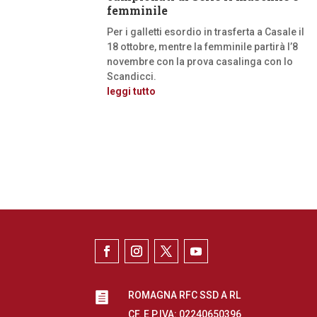
femminile
Per i galletti esordio in trasferta a Casale il
18 ottobre, mentre la femminile partirà l’8
novembre con la prova casalinga con lo
Scandicci.
leggi tutto
ROMAGNA RFC SSD A RL

CF. E P.IVA: 02240650396