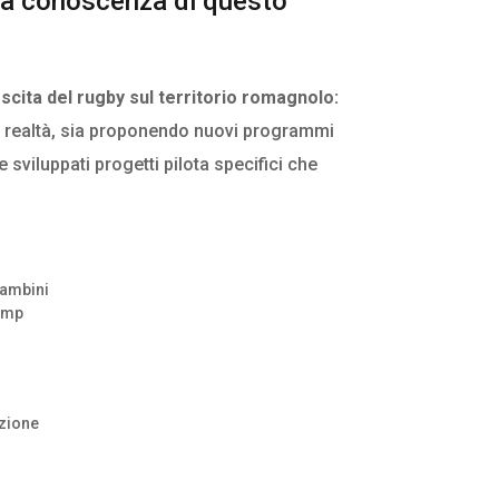
e la conoscenza di questo
scita del rugby sul territorio romagnolo:
rse realtà, sia proponendo nuovi programmi
e sviluppati progetti pilota specifici che
bambini
camp
azione