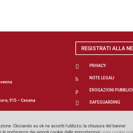
REGISTRATI ALLA N

PRIVACY
h
NOTE LEGALI
avenna
p
EROGAZIONI PUBBLIC
iore, 915 – Cesena

SAFEGUARDING
zione. Cliccando su ok ne accetti l'utilizzo; la chiusura del banner
 le preferenze dei singoli cookie dalle impostazioni.
Leggi cookie pol