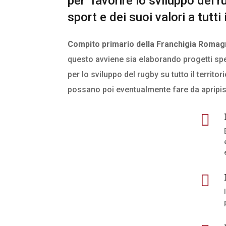
per favorire lo sviluppo del 
sport e dei suoi valori a tutti i 
Compito primario della Franchigia Romagna
questo avviene sia elaborando progetti spec
per lo sviluppo del rugby su tutto il territo
possano poi eventualmente fare da apripista 

