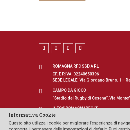

ROMAGNA RFC SSD A RL
CF. E P.IVA: 02240650396
SEDE LEGALE: Via Giordano Bruno, 1 – R

CAMPO DA GIOCO
“Stadio del Rugby di Cesena”, Via Montef

INFO@ROMAGNARFC.IT
Informativa Cookie
Questo sito utilizza i cookie per migliorare l'esperienza di naviga
DESIGN: PULLOVER
comporta il permanere delle impostazioni di default. Puoi gestire