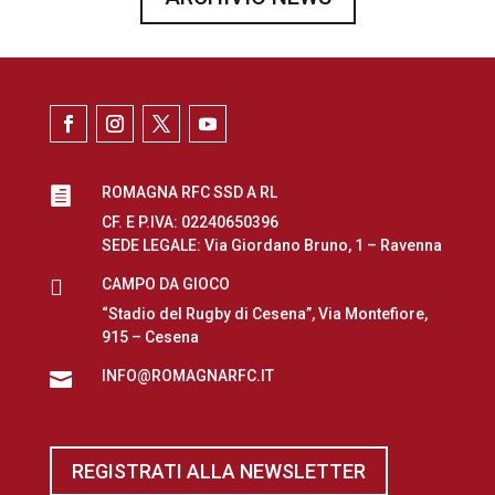
ROMAGNA RFC SSD A RL

CF. E P.IVA: 02240650396
SEDE LEGALE: Via Giordano Bruno, 1 – Ravenna

CAMPO DA GIOCO
“Stadio del Rugby di Cesena”, Via Montefiore,
915 – Cesena
INFO@ROMAGNARFC.IT

REGISTRATI ALLA NEWSLETTER