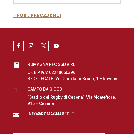
« POST PRECEDENTI
ROMAGNA RFC SSD A RL

CF. E P.IVA: 02240650396
SEDE LEGALE: Via Giordano Bruno, 1 – Ravenna

CAMPO DA GIOCO
“Stadio del Rugby di Cesena”, Via Montefiore,
915 – Cesena
INFO@ROMAGNARFC.IT
