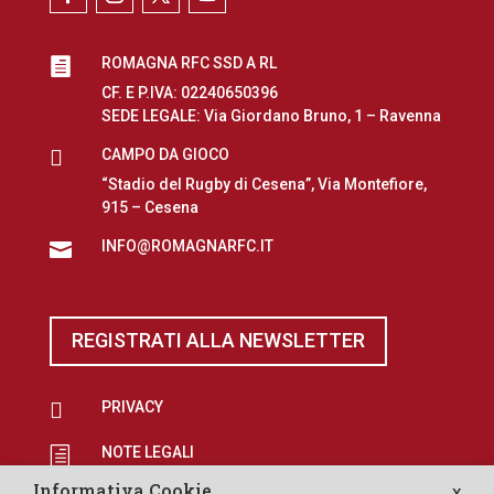
ROMAGNA RFC SSD A RL

CF. E P.IVA: 02240650396
SEDE LEGALE: Via Giordano Bruno, 1 – Ravenna

CAMPO DA GIOCO
“Stadio del Rugby di Cesena”, Via Montefiore,
915 – Cesena
INFO@ROMAGNARFC.IT

REGISTRATI ALLA NEWSLETTER

PRIVACY
NOTE LEGALI
h
Informativa Cookie
X