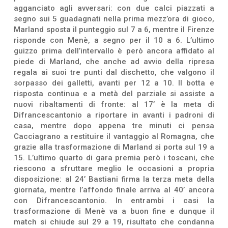
agganciato agli avversari: con due calci piazzati a
segno sui 5 guadagnati nella prima mezz’ora di gioco,
Marland sposta il punteggio sul 7 a 6, mentre il Firenze
risponde con Menè, a segno per il 10 a 6. L’ultimo
guizzo prima dell’intervallo è però ancora affidato al
piede di Marland, che anche ad avvio della ripresa
regala ai suoi tre punti dal dischetto, che valgono il
sorpasso dei galletti, avanti per 12 a 10. Il botta e
risposta continua e a metà del parziale si assiste a
nuovi ribaltamenti di fronte: al 17’ è la meta di
Difrancescantonio a riportare in avanti i padroni di
casa, mentre dopo appena tre minuti ci pensa
Cacciagrano a restituire il vantaggio al Romagna, che
grazie alla trasformazione di Marland si porta sul 19 a
15. L’ultimo quarto di gara premia però i toscani, che
riescono a sfruttare meglio le occasioni a propria
disposizione: al 24’ Bastiani firma la terza meta della
giornata, mentre l’affondo finale arriva al 40’ ancora
con Difrancescantonio. In entrambi i casi la
trasformazione di Menè va a buon fine e dunque il
match si chiude sul 29 a 19, risultato che condanna