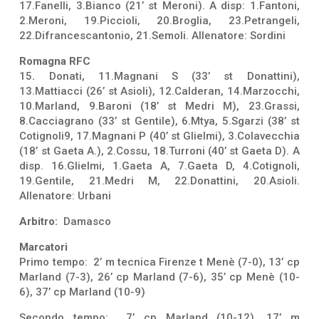
17.Fanelli, 3.Bianco (21’ st Meroni). A disp: 1.Fantoni,
2.Meroni, 19.Piccioli, 20.Broglia, 23.Petrangeli,
22.Difrancescantonio, 21.Semoli. Allenatore: Sordini
Romagna RFC
15
.
Donati, 11.Magnani S (33’ st Donattini),
13.Mattiacci (26’ st Asioli), 12.Calderan, 14.Marzocchi,
10.Marland, 9.Baroni (18’ st Medri M), 23.Grassi,
8.Cacciagrano (33’ st Gentile), 6.Mtya, 5.Sgarzi (38’ st
Cotignoli9, 17.Magnani P (40’ st Glielmi), 3.Colavecchia
(18’ st Gaeta A.), 2.Cossu, 18.Turroni (40’ st Gaeta D). A
disp. 16.Glielmi, 1.Gaeta A, 7.Gaeta D, 4.Cotignoli,
19.Gentile, 21.Medri M, 22.Donattini, 20.Asioli.
Allenatore: Urbani
Arbitro:
Damasco
Marcatori
Primo tempo: 2’ m tecnica Firenze t Menè (7-0), 13’ cp
Marland (7-3), 26’ cp Marland (7-6), 35’ cp Menè (10-
6), 37’ cp Marland (10-9)
Secondo tempo: 7’ cp Marland (10-12), 17’ m