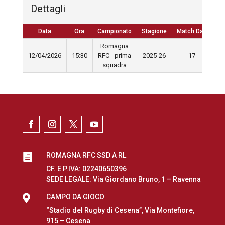
Dettagli
Data
Ora
Campionato
Stagione
Match Day
Romagna
12/04/2026
15:30
RFC - prima
2025-26
17
squadra
ROMAGNA RFC SSD A RL

CF. E P.IVA: 02240650396
SEDE LEGALE: Via Giordano Bruno, 1 – Ravenna

CAMPO DA GIOCO
“Stadio del Rugby di Cesena”, Via Montefiore,
915 – Cesena