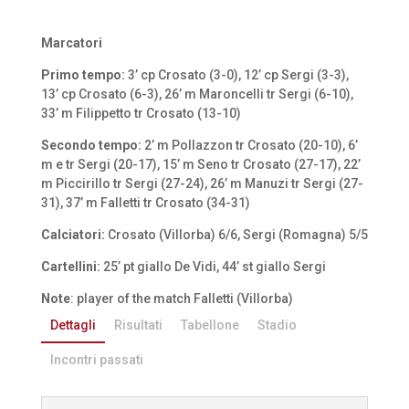
Marcatori
Primo tempo:
3’ cp Crosato (3-0), 12’ cp Sergi (3-3),
13’ cp Crosato (6-3), 26’ m Maroncelli tr Sergi (6-10),
33’ m Filippetto tr Crosato (13-10)
Secondo tempo:
2’ m Pollazzon tr Crosato (20-10), 6’
m e tr Sergi (20-17), 15’ m Seno tr Crosato (27-17), 22’
m Piccirillo tr Sergi (27-24), 26’ m Manuzi tr Sergi (27-
31), 37’ m Falletti tr Crosato (34-31)
Calciatori:
Crosato (Villorba) 6/6, Sergi (Romagna) 5/5
Cartellini:
25’ pt giallo De Vidi, 44’ st giallo Sergi
Note
: player of the match Falletti (Villorba)
Dettagli
Risultati
Tabellone
Stadio
Incontri passati