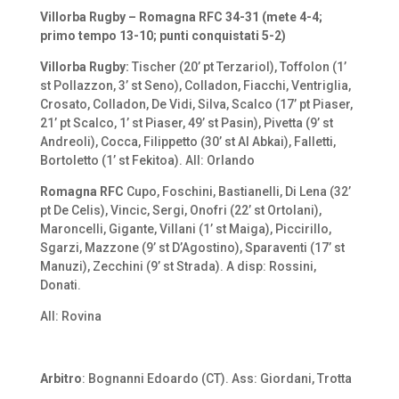
Villorba Rugby – Romagna RFC 34-31 (mete 4-4;
primo tempo 13-10; punti conquistati 5-2)
Villorba Rugby:
Tischer (20’ pt Terzariol), Toffolon (1’
st Pollazzon, 3’ st Seno), Colladon, Fiacchi, Ventriglia,
Crosato, Colladon, De Vidi, Silva, Scalco (17’ pt Piaser,
21’ pt Scalco, 1’ st Piaser, 49’ st Pasin), Pivetta (9’ st
Andreoli), Cocca, Filippetto (30’ st Al Abkai), Falletti,
Bortoletto (1’ st Fekitoa). All: Orlando
Romagna RFC
Cupo, Foschini, Bastianelli, Di Lena (32’
pt De Celis), Vincic, Sergi, Onofri (22’ st Ortolani),
Maroncelli, Gigante, Villani (1’ st Maiga), Piccirillo,
Sgarzi, Mazzone (9’ st D’Agostino), Sparaventi (17’ st
Manuzi), Zecchini (9’ st Strada). A disp: Rossini,
Donati.
All: Rovina
Arbitro
: Bognanni Edoardo (CT). Ass: Giordani, Trotta