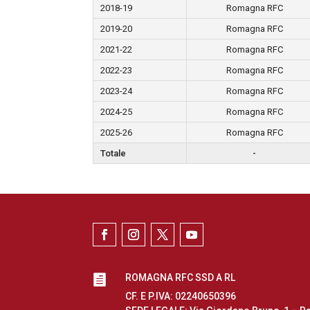
2018-19
Romagna RFC
2019-20
Romagna RFC
2021-22
Romagna RFC
2022-23
Romagna RFC
2023-24
Romagna RFC
2024-25
Romagna RFC
2025-26
Romagna RFC
Totale
-
ROMAGNA RFC SSD A RL

CF. E P.IVA: 02240650396