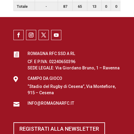
Totale
-
87
65
13
0
0
0
ROMAGNA RFC SSD A RL

CF. E P.IVA: 02240650396
SEDE LEGALE: Via Giordano Bruno, 1 – Ravenna

CAMPO DA GIOCO
“Stadio del Rugby di Cesena”, Via Montefiore,
915 – Cesena
INFO@ROMAGNARFC.IT

REGISTRATI ALLA NEWSLETTER