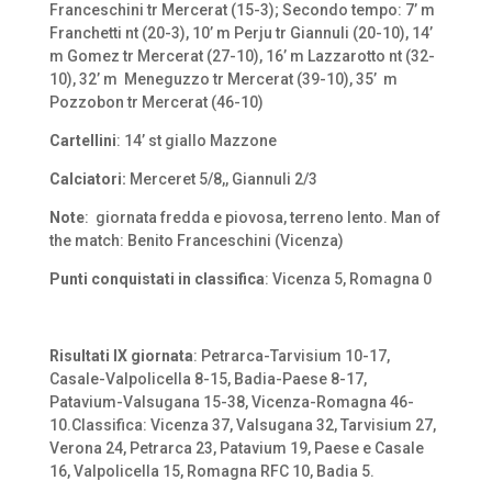
Franceschini tr Mercerat (15-3); Secondo tempo: 7’ m
Franchetti nt (20-3), 10’ m Perju tr Giannuli (20-10), 14’
m Gomez tr Mercerat (27-10), 16’ m Lazzarotto nt (32-
10), 32’ m Meneguzzo tr Mercerat (39-10), 35’ m
Pozzobon tr Mercerat (46-10)
Cartellini
: 14’ st giallo Mazzone
Calciatori:
Merceret 5/8,, Giannuli 2/3
Note
: giornata fredda e piovosa, terreno lento. Man of
the match: Benito Franceschini (Vicenza)
Punti conquistati in classifica
: Vicenza 5, Romagna 0
Risultati IX giornata
: Petrarca-Tarvisium 10-17,
Casale-Valpolicella 8-15, Badia-Paese 8-17,
Patavium-Valsugana 15-38, Vicenza-Romagna 46-
10.Classifica: Vicenza 37, Valsugana 32, Tarvisium 27,
Verona 24, Petrarca 23, Patavium 19, Paese e Casale
16, Valpolicella 15, Romagna RFC 10, Badia 5.