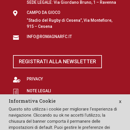
SEDE LEGALE: Via Giordano Bruno, 1 – Ravenna

CAMPO DA GIOCO
“Stadio del Rugby di Cesena”, Via Montefiore,
915 – Cesena
INFO@ROMAGNARFC.IT

REGISTRATI ALLA NEWSLETTER

PRIVACY
NOTE LEGALI
h
Informativa Cookie
X
EROGAZIONI PUBBLICHE
p
Questo sito utilizza i cookie per migliorare l'esperienza di

SAFEGUARDING
navigazione. Cliccando su ok ne accetti l'utilizzo; la
chiusura del banner comporta il permanere delle
impostazioni di default. Puoi gestire le preferenze dei