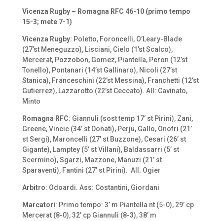
Vicenza Rugby – Romagna RFC 46-10 (primo tempo
15-3; mete 7-1)
Vicenza Rugby:
Poletto, Foroncelli, O’Leary-Blade
(27’st Meneguzzo), Lisciani, Cielo (1’st Scalco),
Mercerat, Pozzobon, Gomez, Piantella, Peron (12’st
Tonello), Pontanari (14’st Gallinaro), Nicoli (27’st
Stanica), Franceschini (22’st Messina), Franchetti (12’st
Gutierrez), Lazzarotto (22’st Ceccato). All: Cavinato,
Minto
Romagna RFC
: Giannuli (sost temp 17’ st Pirini), Zani,
Greene, Vincic (34’ st Donati), Perju, Gallo, Onofri (21’
st Sergi), Maroncelli (27’ st Buzzone), Cesari (26’ st
Gigante), Lamptey (5’ st Villani), Baldassarri (5’ st
Scermino), Sgarzi, Mazzone, Manuzi (21’ st
Sparaventi), Fantini (27’ st Pirini). All: Ogier
Arbitro
: Odoardi. Ass: Costantini, Giordani
Marcatori
: Primo tempo: 3’ m Piantella nt (5-0), 29’ cp
Mercerat (8-0), 32’ cp Giannuli (8-3), 38’ m