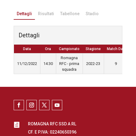
Dettagli
Risultati
Tabellone
Stadio
Dettagli
Data
Ora
Campionato
Stagione
Match Day
Romagna
11/12/2022
14:30
RFC - prima
2022-23
9
squadra
ROMAGNA RFC SSD A RL

CF. E P.IVA: 02240650396