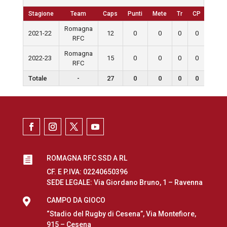
Stagione
Team
Caps
Punti
Mete
Tr
CP
D
Romagna
2021-22
12
0
0
0
0
0
RFC
Romagna
2022-23
15
0
0
0
0
0
RFC
Totale
-
27
0
0
0
0
0
ROMAGNA RFC SSD A RL

CF. E P.IVA: 02240650396
SEDE LEGALE: Via Giordano Bruno, 1 – Ravenna

CAMPO DA GIOCO
“Stadio del Rugby di Cesena”, Via Montefiore,
915 – Cesena