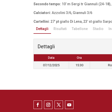
Secondo tempo:
10’ m Sergi tr Giannuli (24-18), 
Calciatori:
Azzolini 3/6, Giannuli 3/6
Cartellini:
27’ pt giallo Di Lena, 23’ st giallo Sarp
Dettagli
Risultati
Tabellone
Stadio
In
Dettagli
Data
Ora
07/12/2025
15:30
Ro