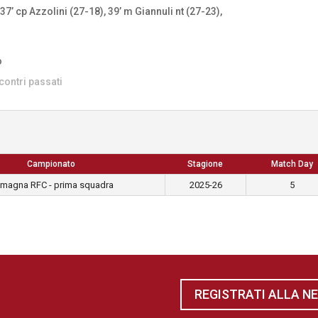
37’ cp Azzolini (27-18), 39’ m Giannuli nt (27-23),
o
contri passati
Campionato
Stagione
Match Day
magna RFC - prima squadra
2025-26
5
REGISTRATI ALLA N