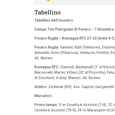
Tabellino
Tabellino dell’incontro
Campo Toti Patrignani di Pesaro – 7 dicembre
Pesaro Rugby – Romagna RFC 27-23 (mete 4-3; 
Pesaro Rugby:
Saleme, Rulli (Venturini), Erbolin
Antonelli, Dolci (Villarosa), Venturini, Portillo, 
All: Marino
Romagna RFC:
Giannuli, Bastianelli (1’ st Vincic)
Maroncelli, Marini, Villani (20’ st Piccirillo), Fe
st Zecchini). A disp: Manuzi. All: Rovina
Arbitro
: Zerbinati (RO). Ass. Caprini, Gargamelli
Marcatori
Primo tempo:
5’ m Covella tr Azzolini (7-0), 12’ 
Covella tr Azzolini (19-6), 36’ m Marangoni nt (2