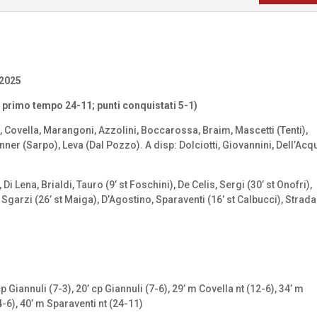
 2025
primo tempo 24-11; punti conquistati 5-1)
i, Covella, Marangoni, Azzolini, Boccarossa, Braim, Mascetti (Tenti),
Fenner (Sarpo), Leva (Dal Pozzo). A disp: Dolciotti, Giovannini, Dell’Acq
, Di Lena, Brialdi, Tauro (9’ st Foschini), De Celis, Sergi (30’ st Onofri),
la, Sgarzi (26’ st Maiga), D’Agostino, Sparaventi (16’ st Calbucci), Strada
cp Giannuli (7-3), 20’ cp Giannuli (7-6), 29’ m Covella nt (12-6), 34’ m
4-6), 40’ m Sparaventi nt (24-11)