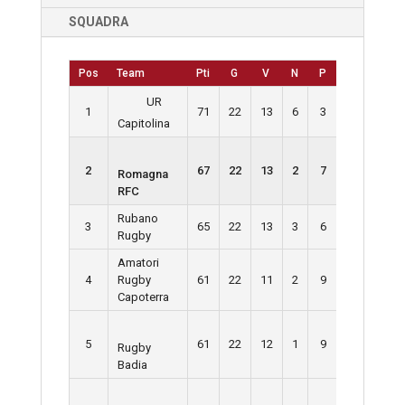
SQUADRA
Pos
Team
Pti
G
V
N
P
PF
PS
UR
1
71
22
13
6
3
499
28
Capitolina
2
67
22
13
2
7
530
35
Romagna
RFC
Rubano
3
65
22
13
3
6
474
32
Rugby
Amatori
4
Rugby
61
22
11
2
9
455
39
Capoterra
5
61
22
12
1
9
423
40
Rugby
Badia