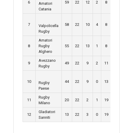
6
59
22
12
2
8
386
33
Amatori
Catania
7
58
22
10
4
8
427
37
Valpolicella
Rugby
Amatori
8
Rugby
55
22
13
1
8
480
42
Alghero
Avezzano
9
49
22
9
2
11
398
46
Rugby
10
44
22
9
0
13
475
52
Rugby
Paese
Rugby
11
20
22
2
1
19
299
57
Milano
Gladiatori
12
13
22
3
0
19
300
69
Sanniti