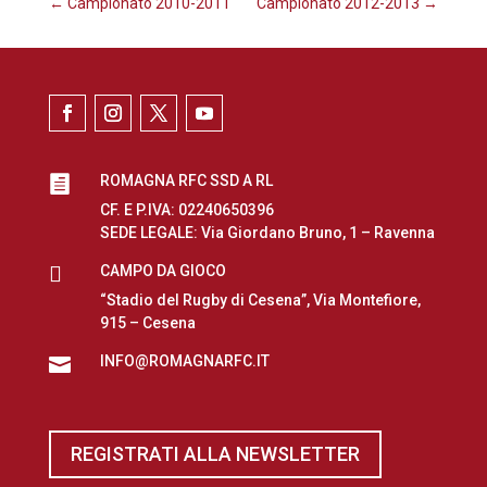
←
Campionato 2010-2011
Campionato 2012-2013
→
ROMAGNA RFC SSD A RL

CF. E P.IVA: 02240650396
SEDE LEGALE: Via Giordano Bruno, 1 – Ravenna

CAMPO DA GIOCO
“Stadio del Rugby di Cesena”, Via Montefiore,
915 – Cesena
INFO@ROMAGNARFC.IT

REGISTRATI ALLA NEWSLETTER