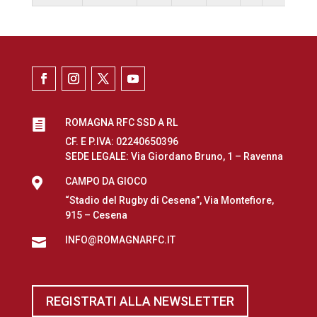
ROMAGNA RFC SSD A RL

CF. E P.IVA: 02240650396
SEDE LEGALE: Via Giordano Bruno, 1 – Ravenna

CAMPO DA GIOCO
“Stadio del Rugby di Cesena”, Via Montefiore,
915 – Cesena
INFO@ROMAGNARFC.IT

REGISTRATI ALLA NEWSLETTER