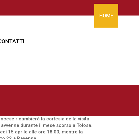
HOME
CONTATTI
ncese ricambierà la cortesia della visita
e avvenne durante il mese scorso a Tolosa.
edì 15 aprile alle ore 18:00, mentre la
onzo 22 a Ravenna.