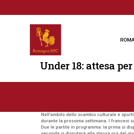
ROMA
Under 18: attesa per
8 Apr 2010
ROMAGNA RFC JUNIORES
|
SCAMBI INTERN
Nell’ambito dello scambio culturale e sporti
durante la prossima settimana. I francesi s
Due le partite in programma: la prima si dis
seconda si disputerà alla stessa ora del gio