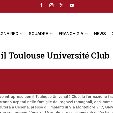
GNA RFC
SQUADRE
FRANCHIGIA
NEWS
 il Toulouse Université Club
AZIONALI
|
SELEZIONI ROMAGNA
vo intrapreso con il Toulouse Université Club, la formazione fra
aranno ospitati nelle famiglie dei ragazzi romagnoli, così com
puterà a Cesena, presso gli impianti di Via Montefiore 917, Giov
rno successivo, Venerdì 16 aprile, press gli impianti di Via Is