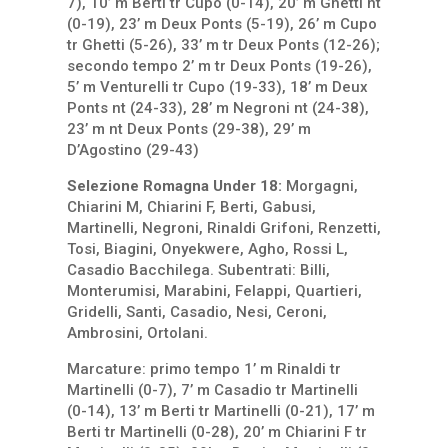
7), 10’ m Berti tr Cupo (0-14), 20’ m Ghetti nt
(0-19), 23’ m Deux Ponts (5-19), 26’ m Cupo
tr Ghetti (5-26), 33’ m tr Deux Ponts (12-26);
secondo tempo 2’ m tr Deux Ponts (19-26),
5’ m Venturelli tr Cupo (19-33), 18’ m Deux
Ponts nt (24-33), 28’ m Negroni nt (24-38),
23’ m nt Deux Ponts (29-38), 29’ m
D’Agostino (29-43)
Selezione Romagna Under 18:
Morgagni,
Chiarini M, Chiarini F, Berti, Gabusi,
Martinelli, Negroni, Rinaldi Grifoni, Renzetti,
Tosi, Biagini, Onyekwere, Agho, Rossi L,
Casadio Bacchilega. Subentrati: Billi,
Monterumisi, Marabini, Felappi, Quartieri,
Gridelli, Santi, Casadio, Nesi, Ceroni,
Ambrosini, Ortolani.
Marcature: primo tempo 1’ m Rinaldi tr
Martinelli (0-7), 7’ m Casadio tr Martinelli
(0-14), 13’ m Berti tr Martinelli (0-21), 17’ m
Berti tr Martinelli (0-28), 20’ m Chiarini F tr