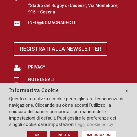
“Stadio del Rugby di Cesena”, Via Montefiore,
915 – Cesena
INFO@ROMAGNARFC.IT

REGISTRATI ALLA NEWSLETTER

PRIVACY
NOTE LEGALI
h
Informativa Cookie
X
EROGAZIONI PUBBLICHE
p
Questo sito utilizza i cookie per migliorare l'esperienza di

SAFEGUARDING
navigazione. Cliccando su ok ne accetti l'utilizzo; la
chiusura del banner comporta il permanere delle
impostazioni di default. Puoi gestire le preferenze dei
singoli cookie dalle impostazioni.
Leggi cookie policy
DESIGN: PULLOVER
OK
RIFIUTA
IMPOSTAZIONI