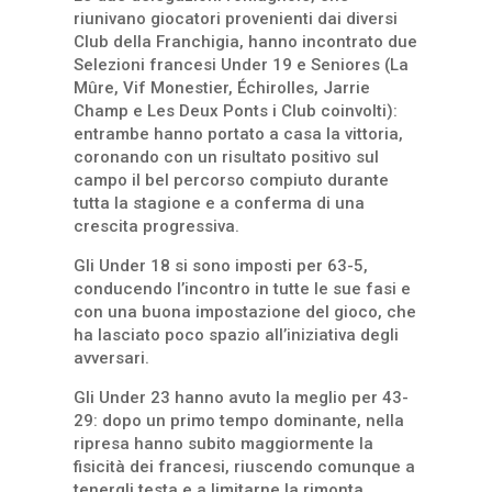
riunivano giocatori provenienti dai diversi
Club della Franchigia, hanno incontrato due
Selezioni francesi Under 19 e Seniores (La
Mûre, Vif Monestier, Échirolles, Jarrie
Champ e Les Deux Ponts i Club coinvolti):
entrambe hanno portato a casa la vittoria,
coronando con un risultato positivo sul
campo il bel percorso compiuto durante
tutta la stagione e a conferma di una
crescita progressiva.
Gli Under 18 si sono imposti per 63-5,
conducendo l’incontro in tutte le sue fasi e
con una buona impostazione del gioco, che
ha lasciato poco spazio all’iniziativa degli
avversari.
Gli Under 23 hanno avuto la meglio per 43-
29: dopo un primo tempo dominante, nella
ripresa hanno subito maggiormente la
fisicità dei francesi, riuscendo comunque a
tenergli testa e a limitarne la rimonta.