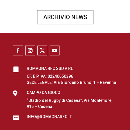
ARCHIVIO NEWS
ROMAGNA RFC SSD A RL

CF. E P.IVA: 02240650396
SEDE LEGALE: Via Giordano Bruno, 1 – Ravenna

CAMPO DA GIOCO
“Stadio del Rugby di Cesena”, Via Montefiore,
915 – Cesena
INFO@ROMAGNARFC.IT
