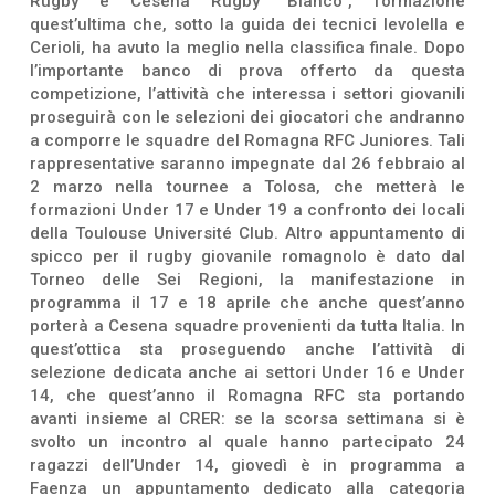
Rugby e Cesena Rugby “Bianco”, formazione
quest’ultima che, sotto la guida dei tecnici Ievolella e
Cerioli, ha avuto la meglio nella classifica finale. Dopo
l’importante banco di prova offerto da questa
competizione, l’attività che interessa i settori giovanili
proseguirà con le selezioni dei giocatori che andranno
a comporre le squadre del Romagna RFC Juniores. Tali
rappresentative saranno impegnate dal 26 febbraio al
2 marzo nella tournee a Tolosa, che metterà le
formazioni Under 17 e Under 19 a confronto dei locali
della Toulouse Université Club. Altro appuntamento di
spicco per il rugby giovanile romagnolo è dato dal
Torneo delle Sei Regioni, la manifestazione in
programma il 17 e 18 aprile che anche quest’anno
porterà a Cesena squadre provenienti da tutta Italia. In
quest’ottica sta proseguendo anche l’attività di
selezione dedicata anche ai settori Under 16 e Under
14, che quest’anno il Romagna RFC sta portando
avanti insieme al CRER: se la scorsa settimana si è
svolto un incontro al quale hanno partecipato 24
ragazzi dell’Under 14, giovedì è in programma a
Faenza un appuntamento dedicato alla categoria