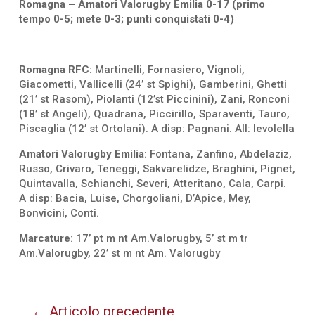
Romagna – Amatori Valorugby Emilia 0-17 (primo
tempo 0-5; mete 0-3; punti conquistati 0-4)
Romagna RFC:
Martinelli, Fornasiero, Vignoli,
Giacometti, Vallicelli (24’ st Spighi), Gamberini, Ghetti
(21’ st Rasom), Piolanti (12’st Piccinini), Zani, Ronconi
(18’ st Angeli), Quadrana, Piccirillo, Sparaventi, Tauro,
Piscaglia (12’ st Ortolani). A disp: Pagnani. All: Ievolella
Amatori Valorugby Emilia
: Fontana, Zanfino, Abdelaziz,
Russo, Crivaro, Teneggi, Sakvarelidze, Braghini, Pignet,
Quintavalla, Schianchi, Severi, Atteritano, Cala, Carpi.
A disp: Bacia, Luise, Chorgoliani, D’Apice, Mey,
Bonvicini, Conti.
Marcature
: 17’ pt m nt Am.Valorugby, 5’ st m tr
Am.Valorugby, 22’ st m nt Am. Valorugby
←
Articolo precedente