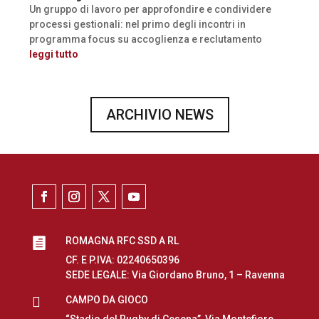
Un gruppo di lavoro per approfondire e condividere
processi gestionali: nel primo degli incontri in
programma focus su accoglienza e reclutamento
leggi tutto
ARCHIVIO NEWS
ROMAGNA RFC SSD A RL

CF. E P.IVA: 02240650396
SEDE LEGALE: Via Giordano Bruno, 1 – Ravenna

CAMPO DA GIOCO
“Stadio del Rugby di Cesena”, Via Montefiore,