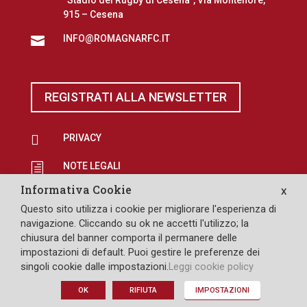
915 – Cesena
INFO@ROMAGNARFC.IT

REGISTRATI ALLA NEWSLETTER

PRIVACY
NOTE LEGALI
h
Informativa Cookie
X
EROGAZIONI PUBBLICHE
p
Questo sito utilizza i cookie per migliorare l'esperienza di

SAFEGUARDING
navigazione. Cliccando su ok ne accetti l'utilizzo; la
chiusura del banner comporta il permanere delle
impostazioni di default. Puoi gestire le preferenze dei
singoli cookie dalle impostazioni.
Leggi cookie policy
DESIGN: PULLOVER
OK
RIFIUTA
IMPOSTAZIONI