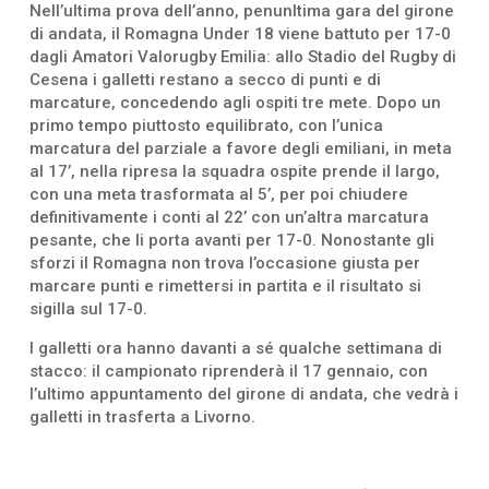
Nell’ultima prova dell’anno, penunltima gara del girone
di andata, il Romagna Under 18 viene battuto per 17-0
dagli Amatori Valorugby Emilia: allo Stadio del Rugby di
Cesena i galletti restano a secco di punti e di
marcature, concedendo agli ospiti tre mete. Dopo un
primo tempo piuttosto equilibrato, con l’unica
marcatura del parziale a favore degli emiliani, in meta
al 17’, nella ripresa la squadra ospite prende il largo,
con una meta trasformata al 5’, per poi chiudere
definitivamente i conti al 22’ con un’altra marcatura
pesante, che li porta avanti per 17-0. Nonostante gli
sforzi il Romagna non trova l’occasione giusta per
marcare punti e rimettersi in partita e il risultato si
sigilla sul 17-0.
I galletti ora hanno davanti a sé qualche settimana di
stacco: il campionato riprenderà il 17 gennaio, con
l’ultimo appuntamento del girone di andata, che vedrà i
galletti in trasferta a Livorno.