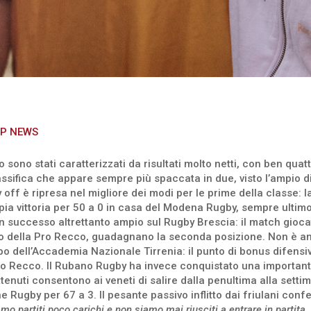
P NEWS
o sono stati caratterizzati da risultati molto netti, con ben quat
assifica che appare sempre più spaccata in due, visto l’ampio div
y off è ripresa nel migliore dei modi per le prime della classe:
pia vittoria per 50 a 0 in casa del Modena Rugby, sempre ultimo
 un successo altrettanto ampio sul Rugby Brescia: il match gioca
poso della Pro Recco, guadagnano la seconda posizione. Non è a
po dell’Accademia Nazionale Tirrenia: il punto di bonus difensi
o Recco. Il Rubano Rugby ha invece conquistato una importante 
ottenuti consentono ai veneti di salire dalla penultima alla sett
 Rugby per 67 a 3. Il pesante passivo inflitto dai friulani con
mo partiti poco carichi e non siamo mai riusciti a entrare in partita