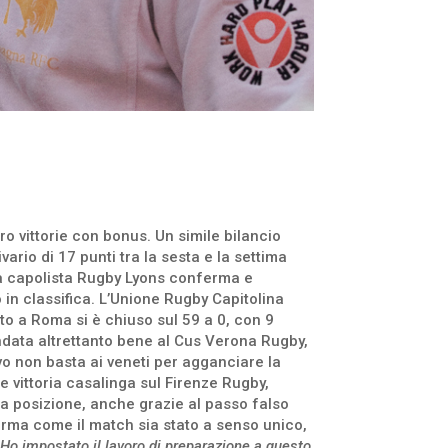
tro vittorie con bonus. Un simile bilancio
ario di 17 punti tra la sesta e la settima
 la capolista Rugby Lyons conferma e
 in classifica. L’Unione Rugby Capitolina
to a Roma si è chiuso sul 59 a 0, con 9
ndata altrettanto bene al Cus Verona Rugby,
vo non basta ai veneti per agganciare la
vittoria casalinga sul Firenze Rugby,
ima posizione, anche grazie al passo falso
ferma come il match sia stato a senso unico,
. Ho impostato il lavoro di preparazione a questo