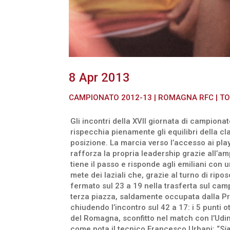
8 Apr 2013
CAMPIONATO 2012-13
|
ROMAGNA RFC
|
TO
Gli incontri della XVII giornata di campionat
rispecchia pienamente gli equilibri della cl
posizione. La marcia verso l’accesso ai pla
rafforza la propria leadership grazie all’am
tiene il passo e risponde agli emiliani con
mete dei laziali che, grazie al turno di ri
fermato sul 23 a 19 nella trasferta sul cam
terza piazza, saldamente occupata dalla Pr
chiudendo l’incontro sul 42 a 17: i 5 punti 
del Romagna, sconfitto nel match con l’Udine
come nota il tecnico Francesco Urbani: “
Sia