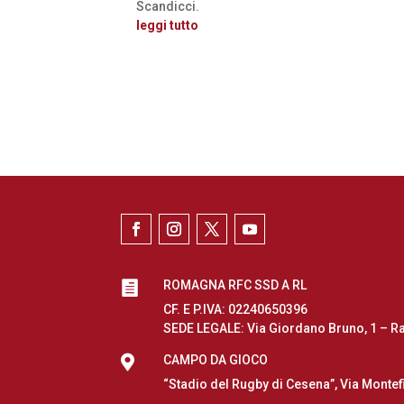
Scandicci.
leggi tutto
ROMAGNA RFC SSD A RL

CF. E P.IVA: 02240650396
SEDE LEGALE: Via Giordano Bruno, 1 – R

CAMPO DA GIOCO
“Stadio del Rugby di Cesena”, Via Montef