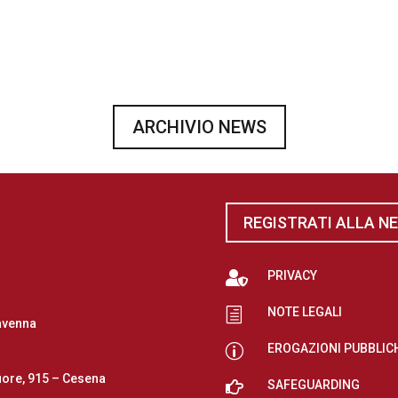
ARCHIVIO NEWS
REGISTRATI ALLA N

PRIVACY
NOTE LEGALI
h
avenna
EROGAZIONI PUBBLIC
p
iore, 915 – Cesena

SAFEGUARDING