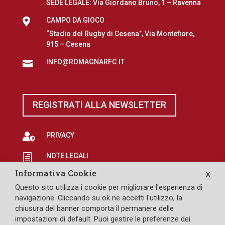
SEDE LEGALE: Via Giordano Bruno, 1 – Ravenna

CAMPO DA GIOCO
“Stadio del Rugby di Cesena”, Via Montefiore,
915 – Cesena
INFO@ROMAGNARFC.IT

REGISTRATI ALLA NEWSLETTER

PRIVACY
NOTE LEGALI
h
Informativa Cookie
X
EROGAZIONI PUBBLICHE
p
Questo sito utilizza i cookie per migliorare l'esperienza di

SAFEGUARDING
navigazione. Cliccando su ok ne accetti l'utilizzo; la
chiusura del banner comporta il permanere delle
impostazioni di default. Puoi gestire le preferenze dei