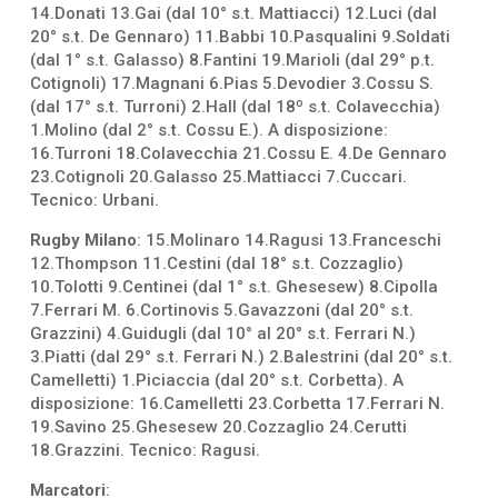
14.Donati 13.Gai (dal 10° s.t. Mattiacci) 12.Luci (dal
20° s.t. De Gennaro) 11.Babbi 10.Pasqualini 9.Soldati
(dal 1° s.t. Galasso) 8.Fantini 19.Marioli (dal 29° p.t.
Cotignoli) 17.Magnani 6.Pias 5.Devodier 3.Cossu S.
(dal 17° s.t. Turroni) 2.Hall (dal 18º s.t. Colavecchia)
1.Molino (dal 2° s.t. Cossu E.). A disposizione:
16.Turroni 18.Colavecchia 21.Cossu E. 4.De Gennaro
23.Cotignoli 20.Galasso 25.Mattiacci 7.Cuccari.
Tecnico: Urbani.
Rugby Milano
: 15.Molinaro 14.Ragusi 13.Franceschi
12.Thompson 11.Cestini (dal 18° s.t. Cozzaglio)
10.Tolotti 9.Centinei (dal 1° s.t. Ghesesew) 8.Cipolla
7.Ferrari M. 6.Cortinovis 5.Gavazzoni (dal 20° s.t.
Grazzini) 4.Guidugli (dal 10° al 20° s.t. Ferrari N.)
3.Piatti (dal 29° s.t. Ferrari N.) 2.Balestrini (dal 20° s.t.
Camelletti) 1.Piciaccia (dal 20° s.t. Corbetta). A
disposizione: 16.Camelletti 23.Corbetta 17.Ferrari N.
19.Savino 25.Ghesesew 20.Cozzaglio 24.Cerutti
18.Grazzini. Tecnico: Ragusi.
Marcatori
: