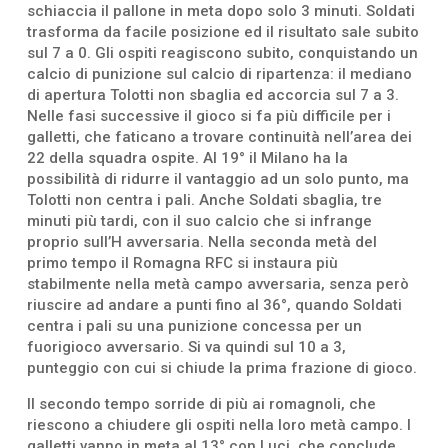
schiaccia il pallone in meta dopo solo 3 minuti. Soldati
trasforma da facile posizione ed il risultato sale subito
sul 7 a 0. Gli ospiti reagiscono subito, conquistando un
calcio di punizione sul calcio di ripartenza: il mediano
di apertura Tolotti non sbaglia ed accorcia sul 7 a 3.
Nelle fasi successive il gioco si fa più difficile per i
galletti, che faticano a trovare continuità nell’area dei
22 della squadra ospite. Al 19° il Milano ha la
possibilità di ridurre il vantaggio ad un solo punto, ma
Tolotti non centra i pali. Anche Soldati sbaglia, tre
minuti più tardi, con il suo calcio che si infrange
proprio sull’H avversaria. Nella seconda metà del
primo tempo il Romagna RFC si instaura più
stabilmente nella metà campo avversaria, senza però
riuscire ad andare a punti fino al 36°, quando Soldati
centra i pali su una punizione concessa per un
fuorigioco avversario. Si va quindi sul 10 a 3,
punteggio con cui si chiude la prima frazione di gioco.
Il secondo tempo sorride di più ai romagnoli, che
riescono a chiudere gli ospiti nella loro metà campo. I
galletti vanno in meta al 13° con Luci, che conclude