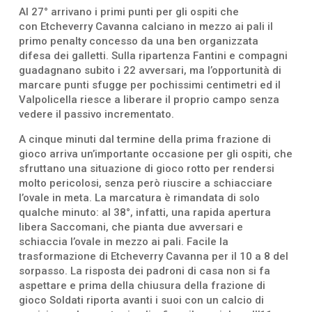
Al 27° arrivano i primi punti per gli ospiti che
con Etcheverry Cavanna calciano in mezzo ai pali il
primo penalty concesso da una ben organizzata
difesa dei galletti. Sulla ripartenza Fantini e compagni
guadagnano subito i 22 avversari, ma l’opportunità di
marcare punti sfugge per pochissimi centimetri ed il
Valpolicella riesce a liberare il proprio campo senza
vedere il passivo incrementato.
A cinque minuti dal termine della prima frazione di
gioco arriva un’importante occasione per gli ospiti, che
sfruttano una situazione di gioco rotto per rendersi
molto pericolosi, senza però riuscire a schiacciare
l’ovale in meta. La marcatura è rimandata di solo
qualche minuto: al 38°, infatti, una rapida apertura
libera Saccomani, che pianta due avversari e
schiaccia l’ovale in mezzo ai pali. Facile la
trasformazione di Etcheverry Cavanna per il 10 a 8 del
sorpasso. La risposta dei padroni di casa non si fa
aspettare e prima della chiusura della frazione di
gioco Soldati riporta avanti i suoi con un calcio di