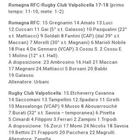
Romagna RFC-Rugby Club Valpolicella 17-18
(primo
tempo: 11-10, mete: 1-2)
Romagna RFC
: 15.Gregnanin 14.Amato 13.Luci
12.Cuccari 11.Gai (5° s.t. Galasso) 10.Pasqualini (22°
s.t. Mattiacci) 9.Soldati 8.Fantini (CAP) (dal 39° s.t.
Maccan) 7.Morelli (30° s.t. Magnani) 6.Marioli Nobile
18.Pias 4.De Gennaro (VCAP) 3.Cossu S. 2.Cossu E.
1.Molino (12° s.t. Hall).
A disposizione: 23.Ambrosino 16.Hall 21.Maccan
17.Magnani 24.Mattiacci 5.Borsani 20.Babbi
19.Galasso.
Allenatore: Urbani.
Rugby Club Valpolicella
: 15.Etcheverry Cavanna
14.Saccomani 13.Tampellini 12.Spadaro 11.Girelli
10.Massalongo (VCAP) 9.Musso 8.Abouarrouchè
7.Burati (32° s.t. Savoia – temporanea) 6.Pivetta
5.Cimardi 4.Filippini 3.Ferrari 2.Zampini 1.Tripodi.
A disposizione: 16.Zorzi 17.Momi 24.Nicolis 18.Savoia
19.Bettini 21.Frapporti 20.Pacchera 22.Magrulli.
Allenatore: Zanella.