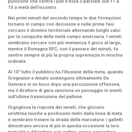
punizione che centra i pali e fissa il parziale sull’11 a
10 a metà dell’incontro.
Nei primi minuti del secondo tempo le due formazioni
tornano in campo con decisione e nelle prime fasi
cercano il dominio territoriale alternando lunghi calci
per la conquista della metà campo avversaria. I veneti
sembrano cercare con più veemenza il gioco al largo,
mentre il Romagna RFC, con il passare dei minuti, fa
sentire sempre di più la propria supremazia in mischia
ordinata.
Al 10° tutto il pubblico ha l’illusione della meta, quando
Gregnanin e Amato sostengono ottimamente De
Gennaro in un buco dopo una percussione offensiva,
ma il direttore di gara sanziona un passaggio in avanti
sull’ultima trasmissione del pallone.
Orgogliosa la risposta dei veneti, che giocano
un’ottima touche a pochissimi metri dalla linea di meta
e sembrano trovare la strada della marcatura: i galletti
dimostrano ancora di più in questa occasione la loro
maturità e difendono con ordine, senza concedere