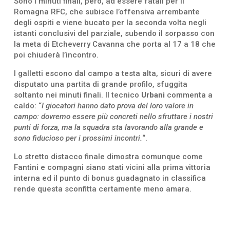
Sono i minuti finali, però, ad essere fatali per il
Romagna RFC, che subisce l’offensiva arrembante
degli ospiti e viene bucato per la seconda volta negli
istanti conclusivi del parziale, subendo il sorpasso con
la meta di Etcheverry Cavanna che porta al 17 a 18 che
poi chiuderà l’incontro.
I galletti escono dal campo a testa alta, sicuri di avere
disputato una partita di grande profilo, sfuggita
soltanto nei minuti finali. Il tecnico
Urbani
commenta a
caldo: “
I giocatori hanno dato prova del loro valore in
campo: dovremo essere più concreti nello sfruttare i nostri
punti di forza, ma la squadra sta lavorando alla grande e
sono fiducioso per i prossimi incontri.
“.
Lo stretto distacco finale dimostra comunque come
Fantini e compagni siano stati vicini alla prima vittoria
interna ed il punto di bonus guadagnato in classifica
rende questa sconfitta certamente meno amara.