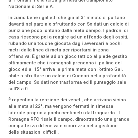
Nazionale di Serie A.
Iniziano bene i galletti che già al 3° minuto si portano
davanti nel parziale sfruttando con Soldati un calcio di
punizione poco lontano dalla metà campo. I padroni di
casa riescono poi a reagire ad un affondo degli ospiti,
rubando una touche giocata dagli avversari a pochi
metri dalla linea di meta per riportarsi in zona
offensiva. È grazie ad un gioco tattico al piede gestito
ottimamente che i romagnoli prendono il pallino del
gioco ed al 15° arriva la prima meta con l’ottimo Gai,
abile a sfruttare un calcio di Cuccari nella profondità
del campo. Soldati non trasforma ed il punteggio sale
sull’8 a 0.
È repentina la reazione dei veneti, che arrivano vicino
alla meta al 22°, ma vengono fermati in rimessa
laterale proprio a pochi centimetri dal traguardo. Il
Romagna RFC risale il campo, dimostrando una grande
compattezza difensiva e sicurezza nella gestione
delle situazioni difficili.