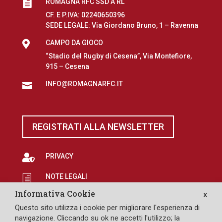
ROMAGNA RFC SSD A RL

CF. E P.IVA: 02240650396
SEDE LEGALE: Via Giordano Bruno, 1 – Ravenna

CAMPO DA GIOCO
“Stadio del Rugby di Cesena”, Via Montefiore,
915 – Cesena
INFO@ROMAGNARFC.IT

REGISTRATI ALLA NEWSLETTER

PRIVACY
NOTE LEGALI
h
Informativa Cookie
X
EROGAZIONI PUBBLICHE
p
Questo sito utilizza i cookie per migliorare l'esperienza di

SAFEGUARDING
navigazione. Cliccando su ok ne accetti l'utilizzo; la