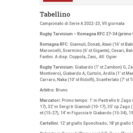
Tabellino
Campionato di Serie A 2022-23, VII giornata
Rugby Tarvisium – Romagna RFC 27-34 (primo 
Romagna RFC
: Giannuli, Donati, Ataei (16’ st Bab
Maroncelli, Scermino (6’ st Gigante), Cesari, Bal
Fantini. A disp: Coppola, Zani,. All: Ogier
Rugby Tarvisium:
Giabardo (1’ st Zambon) G, Zag
Montivero), Giabardo A, Curtolo, Ardila (1’ st Mar
Carraro, Naka (10’ st Ridolfi), Scanferlato (7’ st
Arbitro
: Bruno
Marcatori
: Primo tempo: 1’ m Pastrello tr Zago (
17), 32’ m Sergi tr Giannuli (10-17), 35’ cp Zag
nt (15-27), 14’ m Figuccia tr Giabardo (15-34), 19
Cartellini
: 12’ pt giallo Sponchiado, 18’ pt giall