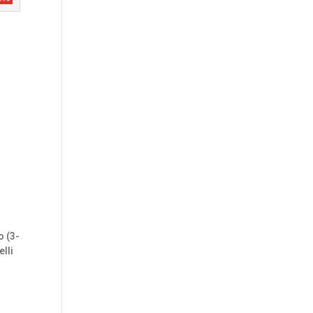
o (3-
elli