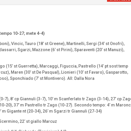
tempo 10-27; mete 4-4)
boni), Vincic, Tauro (18’ st Greene), Martinelli, Sergi (34’ st Onofri),
dassarri, Sgarzi, Mazzone (6’ st Pirini), Sparaventi (20’ st Manuzi),
o (15’ st Guerretta), Marcaggi, Figuccia, Pastrello (14’ pt sost temp
cuz), Maren (30’ st De Pasqual), Lionieri (10’ st Favaro), Gasparotto,
 Toso), Sponchiado (7’ st Montivero). All: Dalla Nora
0-7), 8’ cp Giannuli (3-7), 10’ m Scanferlato tr Zago (3-14), 27’ cp Zag
o (10-20), 37’ m Pastrello tr Zago (10-27). Secondo tempo: 4’ m Maronc
’ m Gigante nt (20-34), 26’ m Sgarzi tr Giannuli (27-34)
o Scermino, 22’ st giallo Marcuz