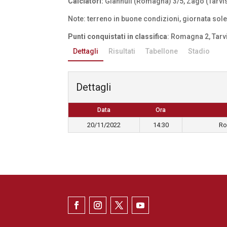
Calciatori:
Giannuli (Romagna) 3/5, Zago (Tarvis
Note: terreno in buone condizioni, giornata sol
Punti conquistati in classifica
: Romagna 2, Tarv
Dettagli
Risultati
Tabellone
Stadio
Dettagli
Data
Ora
20/11/2022
14:30
Ro