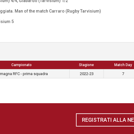
ium) 4/4, Giabardo (Tarvisium) 1/2
eggiata. Man of the match Carraro (Rugby Tarvisium)
isium 5
Campionato
Stagione
Match Day
magna RFC - prima squadra
2022-23
7
REGISTRATI ALLA N