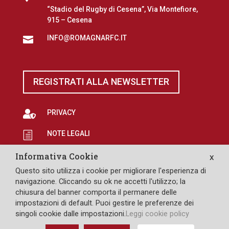
“Stadio del Rugby di Cesena”, Via Montefiore,
915 – Cesena
INFO@ROMAGNARFC.IT

REGISTRATI ALLA NEWSLETTER

PRIVACY
NOTE LEGALI
h
EROGAZIONI PUBBLICHE
p
Informativa Cookie
X
Questo sito utilizza i cookie per migliorare l'esperienza di

SAFEGUARDING
navigazione. Cliccando su ok ne accetti l'utilizzo; la
chiusura del banner comporta il permanere delle
impostazioni di default. Puoi gestire le preferenze dei
singoli cookie dalle impostazioni.
Leggi cookie policy
DESIGN: PULLOVER