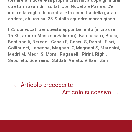
tornare a muovere la propria classifica dopo gli ultimi
due turni avari di risultati con Noceto e Parma. C’è
inoltre la voglia di riscattare la sconfitta della gara di
andata, chiusa sul 25-9 dalla squadra marchigiana.
I 25 convocati per questo appuntamento (inizio ore
15:30, arbitro Massimo Salierno): Baldassarri, Bassi,
Bastianelli, Bersani, Cossu E, Cossu S, Donati, Fiori,
Gollinucci, Lepenne, Magnani P, Magnani S, Marchini,
Medri M, Medri S, Monti, Paganelli, Pirini, Righi,
Saporetti, Scermino, Soldati, Velato, Villani, Zini
←
Articolo precedente
Articolo succesivo
→