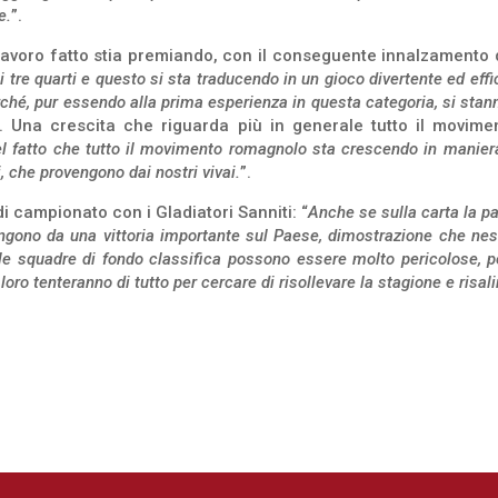
e.
”.
voro fatto stia premiando, con il conseguente innalzamento de
i ai tre quarti e questo si sta traducendo in un gioco divertente ed ef
hé, pur essendo alla prima esperienza in questa categoria, si stann
”. Una crescita che riguarda più in generale tutto il movim
el fatto che tutto il movimento romagnolo sta crescendo in manie
 che provengono dai nostri vivai.
”.
 campionato con i Gladiatori Sanniti: “
Anche se sulla carta la pa
ngono da una vittoria importante sul Paese, dimostrazione che nes
 squadre di fondo classifica possono essere molto pericolose, pe
oro tenteranno di tutto per cercare di risollevare la stagione e risali