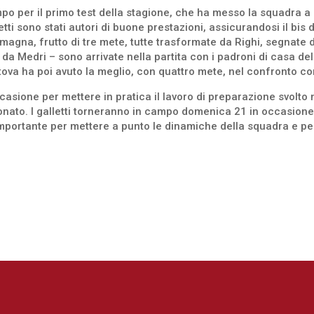
o per il primo test della stagione, che ha messo la squadra a
letti sono stati autori di buone prestazioni, assicurandosi il bis d
agna, frutto di tre mete, tutte trasformate da Righi, segnate da
 da Medri – sono arrivate nella partita con i padroni di casa del
tova ha poi avuto la meglio, con quattro mete, nel confronto con
casione per mettere in pratica il lavoro di preparazione svolto
pionato. I galletti torneranno in campo domenica 21 in occasio
portante per mettere a punto le dinamiche della squadra e pe