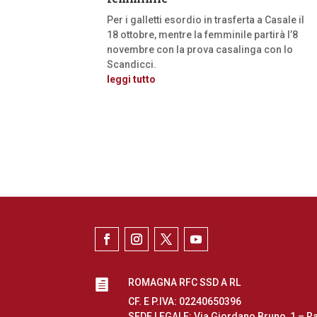
Per i galletti esordio in trasferta a Casale il
18 ottobre, mentre la femminile partirà l’8
novembre con la prova casalinga con lo
Scandicci.
leggi tutto
ROMAGNA RFC SSD A RL

CF. E P.IVA: 02240650396
SEDE LEGALE: Via Giordano Bruno, 1 – R