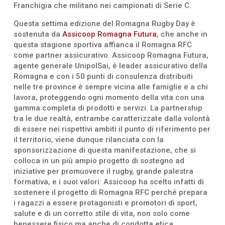
Franchigia che militano nei campionati di Serie C.
Questa settima edizione del Romagna Rugby Day è
sostenuta da
Assicoop Romagna Futura
, che anche in
questa stagione sportiva affianca il Romagna RFC
come partner assicurativo. Assicoop Romagna Futura,
agente generale UnipolSai, è leader assicurativo della
Romagna e con i 50 punti di consulenza distribuiti
nelle tre province è sempre vicina alle famiglie e a chi
lavora, proteggendo ogni momento della vita con una
gamma completa di prodotti e servizi. La partnership
tra le due realtà, entrambe caratterizzate dalla volontà
di essere nei rispettivi ambiti il punto di riferimento per
il territorio, viene dunque rilanciata con la
sponsorizzazione di questa manifestazione, che si
colloca in un più ampio progetto di sostegno ad
iniziative per promuovere il rugby, grande palestra
formativa, e i suoi valori: Assicoop ha scelto infatti di
sostenere il progetto di Romagna RFC perché prepara
i ragazzi a essere protagonisti e promotori di sport,
salute e di un corretto stile di vita, non solo come
benessere fisico ma anche di condotta etica.