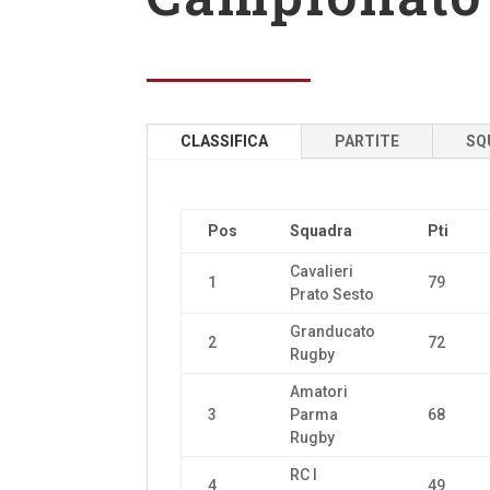
CLASSIFICA
PARTITE
SQ
Pos
Squadra
Pti
Cavalieri
1
79
Prato Sesto
Granducato
2
72
Rugby
Amatori
3
Parma
68
Rugby
RC I
4
49