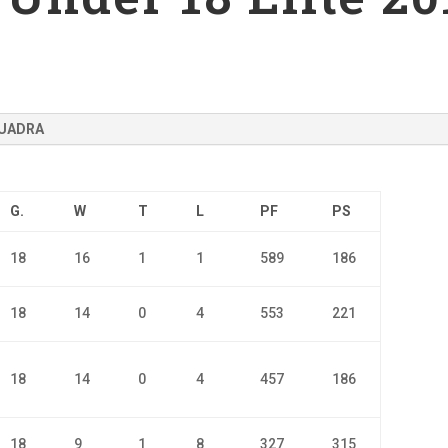
UADRA
G.
W
T
L
PF
PS
18
16
1
1
589
186
18
14
0
4
553
221
18
14
0
4
457
186
18
9
1
8
327
315