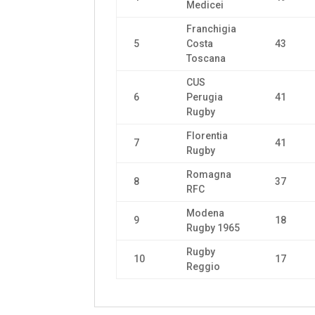
Medicei
Franchigia
5
Costa
43
Toscana
CUS
6
Perugia
41
Rugby
Florentia
7
41
Rugby
Romagna
8
37
RFC
Modena
9
18
Rugby 1965
Rugby
10
17
Reggio