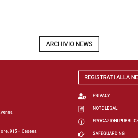
ARCHIVIO NEWS
REGISTRATI ALLA N

PRIVACY
NOTE LEGALI
h
avenna
EROGAZIONI PUBBLIC
p
iore, 915 – Cesena

SAFEGUARDING