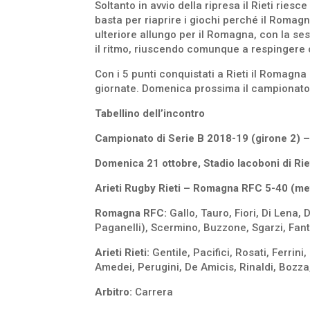
Soltanto in avvio della ripresa il Rieti ries
basta per riaprire i giochi perché il Romagn
ulteriore allungo per il Romagna, con la se
il ritmo, riuscendo comunque a respingere og
Con i 5 punti conquistati a Rieti il Romagna
giornate. Domenica prossima il campionato
Tabellino dell’incontro
Campionato di Serie B 2018-19 (girone 2) – 
Domenica 21 ottobre, Stadio Iacoboni di Rie
Arieti Rugby Rieti – Romagna RFC 5-40 (met
Romagna RFC:
Gallo, Tauro, Fiori, Di Lena, D
Paganelli), Scermino, Buzzone, Sgarzi, Fantini
Arieti Rieti:
Gentile, Pacifici, Rosati, Ferrini
Amedei, Perugini, De Amicis, Rinaldi, Bozza,
Arbitro:
Carrera