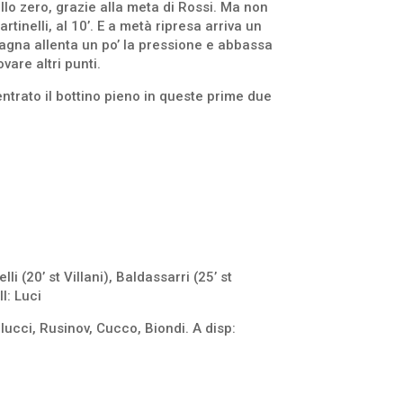
allo zero, grazie alla meta di Rossi. Ma non
inelli, al 10’. E a metà ripresa arriva un
magna allenta un po’ la pressione e abbassa
are altri punti.
ntrato il bottino pieno in queste prime due
li (20’ st Villani), Baldassarri (25’ st
l: Luci
gelucci, Rusinov, Cucco, Biondi. A disp: