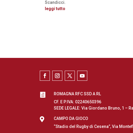
Scandicci.
leggi tutto
ROMAGNA RFC SSD A RL

CF. E P.IVA: 02240650396
SEDE LEGALE: Via Giordano Bruno, 1 – R

CAMPO DA GIOCO
“Stadio del Rugby di Cesena”, Via Montef