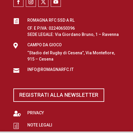
ROMAGNA RFC SSD A RL

CF. E P.IVA: 02240650396
SEDE LEGALE: Via Giordano Bruno, 1 – Ravenna

CAMPO DA GIOCO
“Stadio del Rugby di Cesena”, Via Montefiore,
915 – Cesena
INFO@ROMAGNARFC.IT

REGISTRATI ALLA NEWSLETTER

PRIVACY
NOTE LEGALI
h