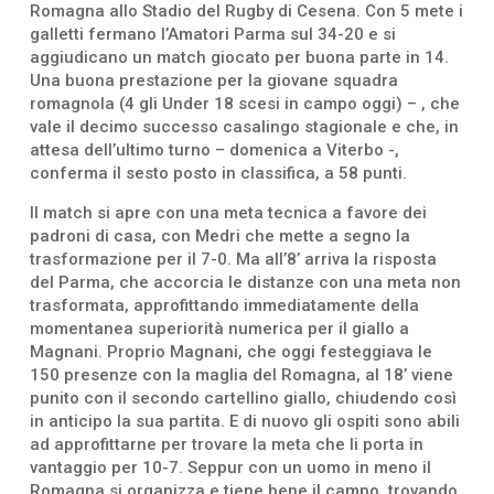
Romagna allo Stadio del Rugby di Cesena. Con 5 mete i
galletti fermano l’Amatori Parma sul 34-20 e si
aggiudicano un match giocato per buona parte in 14.
Una buona prestazione per la giovane squadra
romagnola (4 gli Under 18 scesi in campo oggi) – , che
vale il decimo successo casalingo stagionale e che, in
attesa dell’ultimo turno – domenica a Viterbo -,
conferma il sesto posto in classifica, a 58 punti.
Il match si apre con una meta tecnica a favore dei
padroni di casa, con Medri che mette a segno la
trasformazione per il 7-0. Ma all’8’ arriva la risposta
del Parma, che accorcia le distanze con una meta non
trasformata, approfittando immediatamente della
momentanea superiorità numerica per il giallo a
Magnani. Proprio Magnani, che oggi festeggiava le
150 presenze con la maglia del Romagna, al 18’ viene
punito con il secondo cartellino giallo, chiudendo così
in anticipo la sua partita. E di nuovo gli ospiti sono abili
ad approfittarne per trovare la meta che li porta in
vantaggio per 10-7. Seppur con un uomo in meno il
Romagna si organizza e tiene bene il campo, trovando