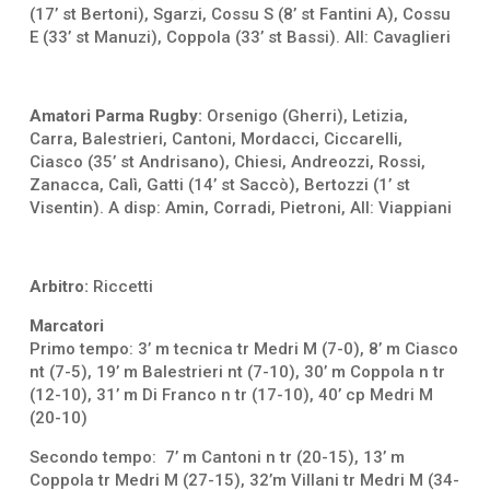
(17’ st Bertoni), Sgarzi, Cossu S (8’ st Fantini A), Cossu
E (33’ st Manuzi), Coppola (33’ st Bassi). All: Cavaglieri
Amatori Parma Rugby:
Orsenigo (Gherri), Letizia,
Carra, Balestrieri, Cantoni, Mordacci, Ciccarelli,
Ciasco (35’ st Andrisano), Chiesi, Andreozzi, Rossi,
Zanacca, Calì, Gatti (14’ st Saccò), Bertozzi (1’ st
Visentin). A disp: Amin, Corradi, Pietroni, All: Viappiani
Arbitro:
Riccetti
Marcatori
Primo tempo: 3’ m tecnica tr Medri M (7-0), 8’ m Ciasco
nt (7-5), 19’ m Balestrieri nt (7-10), 30’ m Coppola n tr
(12-10), 31’ m Di Franco n tr (17-10), 40’ cp Medri M
(20-10)
Secondo tempo: 7’ m Cantoni n tr (20-15), 13’ m
Coppola tr Medri M (27-15), 32’m Villani tr Medri M (34-