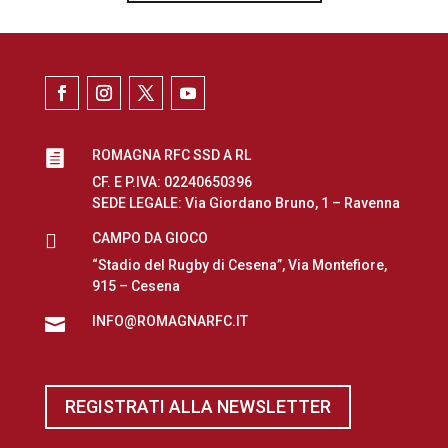
ROMAGNA RFC SSD A RL

CF. E P.IVA: 02240650396
SEDE LEGALE: Via Giordano Bruno, 1 – Ravenna

CAMPO DA GIOCO
“Stadio del Rugby di Cesena”, Via Montefiore,
915 – Cesena
INFO@ROMAGNARFC.IT

REGISTRATI ALLA NEWSLETTER