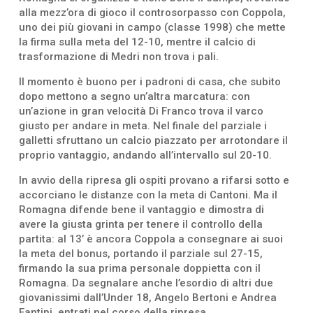
alla mezz’ora di gioco il controsorpasso con Coppola,
uno dei più giovani in campo (classe 1998) che mette
la firma sulla meta del 12-10, mentre il calcio di
trasformazione di Medri non trova i pali.
Il momento è buono per i padroni di casa, che subito
dopo mettono a segno un’altra marcatura: con
un’azione in gran velocità Di Franco trova il varco
giusto per andare in meta. Nel finale del parziale i
galletti sfruttano un calcio piazzato per arrotondare il
proprio vantaggio, andando all’intervallo sul 20-10.
In avvio della ripresa gli ospiti provano a rifarsi sotto e
accorciano le distanze con la meta di Cantoni. Ma il
Romagna difende bene il vantaggio e dimostra di
avere la giusta grinta per tenere il controllo della
partita: al 13’ è ancora Coppola a consegnare ai suoi
la meta del bonus, portando il parziale sul 27-15,
firmando la sua prima personale doppietta con il
Romagna. Da segnalare anche l’esordio di altri due
giovanissimi dall’Under 18, Angelo Bertoni e Andrea
Fantini, entrati nel corso della ripresa.