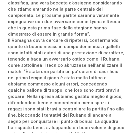
classifica, una vera boccata d’ossigeno considerando
che stiamo entrando nella parte centrale del
campionato. Le prossime partite saranno veramente
impegnative con due avversarie come Lyons e Recco
che in questa prima fase della stagione hanno
dimostrato di essere in grande forma”.
Il Romagna dovrà cercare di ripetersi, confermando
quanto di buono messo in campo domenica; i galletti
sono infatti stati autori di una prestazione di carattere,
tenendo a bada un avversario ostico come il Rubano,
come sottolinea il tecnico abruzzese nell’analizzare il
match: “È stata una partita un po’ dura e di sacrificio:
nel primo tempo il gioco è stato molto tattico e
abbiamo commesso alcuni errori, concedendo
qualche pallone di troppo, che loro sono stati bravi a
giocare. Nella ripresa abbiamo gestito meglio il gioco,
difendendoci bene e concedendo meno spazi: i
ragazzi sono stati bravi a controllare la partita fino alla
fine, bloccando i tentativi del Rubano di andare a
segno per conquistare il punto di bonus. La squadra
ha risposto bene, sviluppando un buon volume di gioco