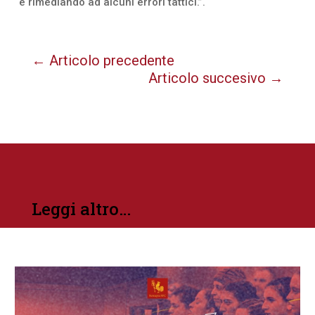
e rimediando ad alcuni errori tattici.”.
←
Articolo precedente
Articolo succesivo
→
Leggi altro…