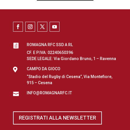
ROMAGNA RFC SSD A RL

CF. E P.IVA: 02240650396
SEDE LEGALE: Via Giordano Bruno, 1 – Ravenna

CAMPO DA GIOCO
“Stadio del Rugby di Cesena”, Via Montefiore,
915 – Cesena
INFO@ROMAGNARFC.IT

REGISTRATI ALLA NEWSLETTER