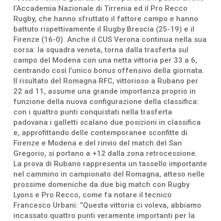
l’Accademia Nazionale di Tirrenia ed il Pro Recco
Rugby, che hanno sfruttato il fattore campo e hanno
battuto rispettivamente il Rugby Brescia (25-19) e il
Firenze (16-0). Anche il CUS Verona continua nella sua
corsa: la squadra veneta, torna dalla trasferta sul
campo del Modena con una netta vittoria per 33 a 6,
centrando così l’unico bonus offensivo della giornata.
Il risultato del Romagna RFC, vittorioso a Rubano per
22 ad 11, assume una grande importanza proprio in
funzione della nuova configurazione della classifica:
con i quattro punti conquistati nella trasferta
padovana i galletti scalano due posizioni in classifica
e, approfittando delle contemporanee sconfitte di
Firenze e Modena e del rinvio del match del San
Gregorio, si portano a +12 dalla zona retrocessione.
La prova di Rubano rappresenta un tassello importante
nel cammino in campionato del Romagna, atteso nelle
prossime domeniche da due big match con Rugby
Lyons e Pro Recco, come fa notare il tecnico
Francesco Urbani: “Questa vittoria ci voleva, abbiamo
incassato quattro punti veramente importanti per la