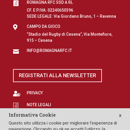
ROMAGNA RFC SSD A RL

CF. E P.IVA: 02240650396
SEDE LEGALE: Via Giordano Bruno, 1 – Ravenna

CAMPO DA GIOCO
“Stadio del Rugby di Cesena”, Via Montefiore,
915 – Cesena
INFO@ROMAGNARFC.IT

REGISTRATI ALLA NEWSLETTER

PRIVACY
NOTE LEGALI
h
Informativa Cookie
X
EROGAZIONI PUBBLICHE
p
Questo sito utilizza i cookie per migliorare l'esperienza di

SAFEGUARDING
navigazione. Cliccando su ok ne accetti l'utilizzo; la