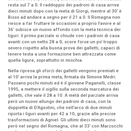
resta sul 7 a 0. Il raddoppio dei padroni di casa arriva
dieci minuti dopo con la meta di Giorgi, mentre al 30’ è
Bisso ad andare a segno per il 21 a 0. Il Romagna non
riesce a far fruttare le occasioni a proprio favore e al
36’ subisce un nuovo affondo con la meta tecnica dei
liguri: il primo parziale si chiude con i padroni di casa
avanti con un netto 28 a 0, score forse un po’ troppo
severo rispetto alla buona prova dei galletti, capaci di
tenere testa a una formazione ben attrezzata come
quella ligure, soprattutto in mischia.
Nella ripresa gli sforzi dei galletti vengono premiati e
al 10’ arriva la prima meta, firmata da Simone Medri.
Passano pochi minuti ed è il giovane Paganelli, classe
1995, a mettere il sigillo sulla seconda marcatura dei
galletti, che vale il 28 a 10. A metà del parziale arriva
però un nuovo allungo dei padroni di casa, con la
doppietta di D’Agostini, che nell’arco di due minuti
riporta i liguri avanti per 42 a 10, grazie alle precise
trasformazioni di Agniel. Gli ultimi dieci minuti sono
però nel segno del Romagna, che al 33’ con Marzocchi