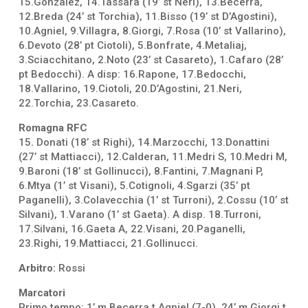
15.Gonzalez, 14.Tassara (19’ st Neri), 13.Becerra,
12.Breda (24’ st Torchia), 11.Bisso (19’ st D’Agostini),
10.Agniel, 9.Villagra, 8.Giorgi, 7.Rosa (10’ st Vallarino),
6.Devoto (28’ pt Ciotoli), 5.Bonfrate, 4.Metaliaj,
3.Sciacchitano, 2.Noto (23’ st Casareto), 1.Cafaro (28’
pt Bedocchi). A disp: 16.Rapone, 17.Bedocchi,
18.Vallarino, 19.Ciotoli, 20.D’Agostini, 21.Neri,
22.Torchia, 23.Casareto.
Romagna RFC
15
.
Donati (18’ st Righi), 14.Marzocchi, 13.Donattini
(27’ st Mattiacci), 12.Calderan, 11.Medri S, 10.Medri M,
9.Baroni (18’ st Gollinucci), 8.Fantini, 7.Magnani P,
6.Mtya (1’ st Visani), 5.Cotignoli, 4.Sgarzi (35’ pt
Paganelli), 3.Colavecchia (1’ st Turroni), 2.Cossu (10’ st
Silvani), 1.Varano (1’ st Gaeta). A disp. 18.Turroni,
17.Silvani, 16.Gaeta A, 22.Visani, 20.Paganelli,
23.Righi, 19.Mattiacci, 21.Gollinucci.
Arbitro:
Rossi
Marcatori
Primo tempo: 1’ m Becerra t Agniel (7-0), 24’ m Giorgi t