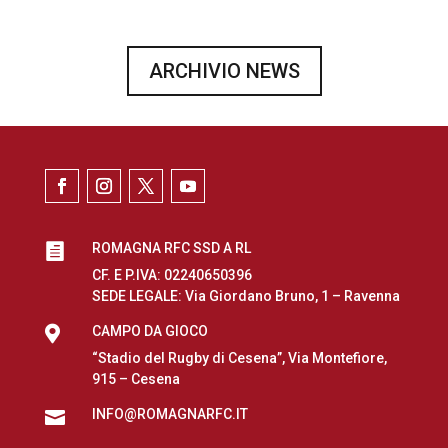
ARCHIVIO NEWS
ROMAGNA RFC SSD A RL

CF. E P.IVA: 02240650396
SEDE LEGALE: Via Giordano Bruno, 1 – Ravenna

CAMPO DA GIOCO
“Stadio del Rugby di Cesena”, Via Montefiore,
915 – Cesena
INFO@ROMAGNARFC.IT
