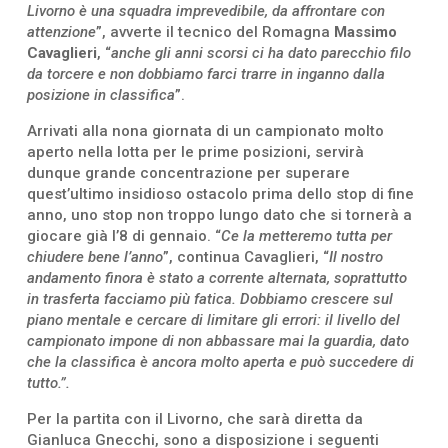
Livorno è una squadra imprevedibile,
da affrontare con
attenzione
”, avverte il tecnico del Romagna
Massimo
Cavaglieri
, “
anche gli anni scorsi ci ha dato parecchio filo
da torcere e non dobbiamo farci trarre in inganno dalla
posizione in classifica
”.
Arrivati alla nona giornata di un campionato molto
aperto nella lotta per le prime posizioni, servirà
dunque grande concentrazione per superare
quest’ultimo insidioso ostacolo prima dello stop di fine
anno, uno stop non troppo lungo dato che si tornerà a
giocare già l’8 di gennaio. “
Ce la metteremo tutta per
chiudere bene l’anno
”, continua Cavaglieri, “
Il nostro
andamento finora è stato a corrente alternata, soprattutto
in trasferta facciamo più fatica. Dobbiamo crescere
sul
piano mentale e cercare di limitare gli errori: il livello del
campionato impone di non abbassare mai la guardia, dato
che la classifica è ancora molto aperta e può succedere di
tutto.”.
Per la partita con il Livorno, che sarà diretta da
Gianluca Gnecchi, sono a disposizione i seguenti