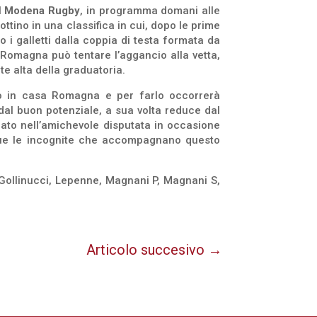
l
Modena Rugby
, in programma domani alle
tino in una classifica in cui, dopo le prime
o i galletti dalla coppia di testa formata da
l Romagna può tentare l’aggancio alla vetta,
te alta della graduatoria.
vo in casa Romagna e per farlo occorrerà
al buon potenziale, a sua volta reduce dal
to nell’amichevole disputata in occasione
nque le incognite che accompagnano questo
i, Gollinucci, Lepenne, Magnani P, Magnani S,
Articolo succesivo
→