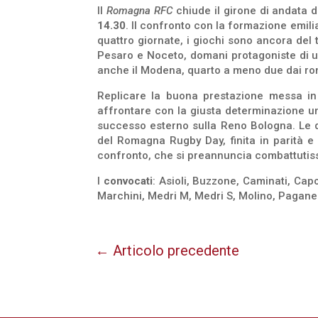
Il
Romagna RFC
chiude il girone di andata 
14.30
. Il confronto con la formazione emili
quattro giornate, i giochi sono ancora del t
Pesaro e Noceto, domani protagoniste di uno
anche il Modena, quarto a meno due dai romag
Replicare la buona prestazione messa in
affrontare con la giusta determinazione u
successo esterno sulla Reno Bologna. Le 
del Romagna Rugby Day, finita in parità 
confronto, che si preannuncia combattutissi
I
convocati
: Asioli, Buzzone, Caminati, Capo
Marchini, Medri M, Medri S, Molino, Paganelli,
←
Articolo precedente