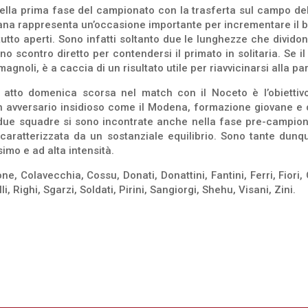
della prima fase del campionato con la trasferta sul campo de
ana rappresenta un’occasione importante per incrementare il bot
utto aperti. Sono infatti soltanto due le lunghezze che dividon
 scontro diretto per contendersi il primato in solitaria. Se i
noli, è a caccia di un risultato utile per riavvicinarsi alla par
 atto domenica scorsa nel match con il Noceto è l’obietti
n avversario insidioso come il Modena, formazione giovane e d
due squadre si sono incontrate anche nella fase pre-campiona
e caratterizzata da un sostanziale equilibrio. Sono tante du
mo e ad alta intensità.
ne, Colavecchia, Cossu, Donati, Donattini, Fantini, Ferri, Fior
 Righi, Sgarzi, Soldati, Pirini, Sangiorgi, Shehu, Visani, Zini.