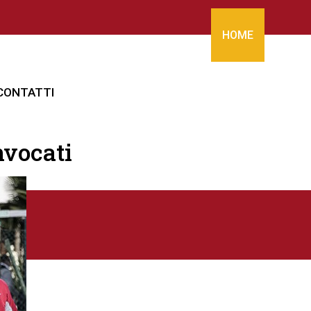
HOME
CONTATTI
nvocati