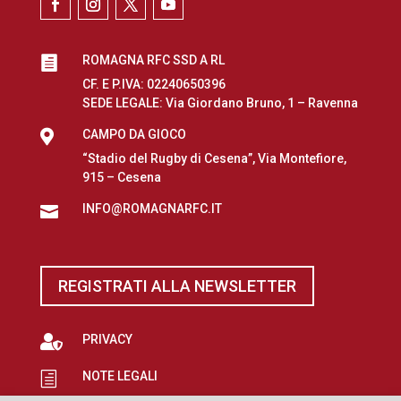
ROMAGNA RFC SSD A RL

CF. E P.IVA: 02240650396
SEDE LEGALE: Via Giordano Bruno, 1 – Ravenna

CAMPO DA GIOCO
“Stadio del Rugby di Cesena”, Via Montefiore,
915 – Cesena
INFO@ROMAGNARFC.IT

REGISTRATI ALLA NEWSLETTER

PRIVACY
NOTE LEGALI
h