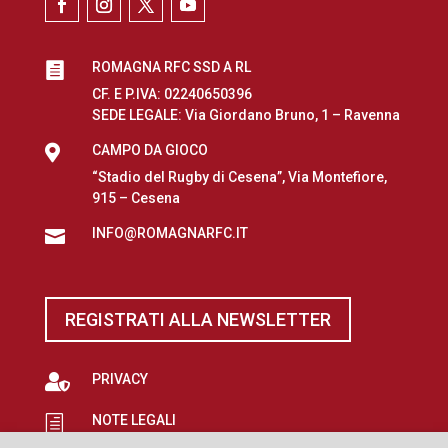
ROMAGNA RFC SSD A RL

CF. E P.IVA: 02240650396
SEDE LEGALE: Via Giordano Bruno, 1 – Ravenna

CAMPO DA GIOCO
“Stadio del Rugby di Cesena”, Via Montefiore,
915 – Cesena
INFO@ROMAGNARFC.IT

REGISTRATI ALLA NEWSLETTER

PRIVACY
NOTE LEGALI
h