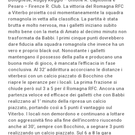
Pesaro – Firenze R. Club. La vittoria del Romagna RFC
a Viterbo proietta così momentaneamente la squadra
romagnola in vetta alla classifica. La partita è stata
brutta e molto nervosa, ma i galletti iniziano subito
molto bene con la meta di Amato al decimo minuto non
trasformata da Babbi. I primi cinque punti dovrebbero
dare fiducia alla squadra romagnola che invece ha un
vero e proprio black out. Nonostante i galletti
mantengano il possesso della palla e producano una
buona mole di gioco, è mancata l’efficacia in fase
conclusiva. Al 32’ addirittura accorciano le distanze i
viterbesi con un calcio piazzato di Bocchino che
riapre le speranze per i locali. La prima frazione si
chiude però sul 3 a 5 per il Romagna RFC. Ancora una
partenza veloce ed efficace dei galletti che con Babbi
realizzano al 1’ minuto della ripresa un calcio
piazzato, portando così a 5 punti il vantaggio sul
Viterbo. I locali non demordono e continuano a lottare
con aggressività fino alla fine dell’incontro riuscendo
anche al 30’, sempre con Bocchino, a segnare 3 punti
realizzando un calcio piazzato. Sul 6 a 8 la gara