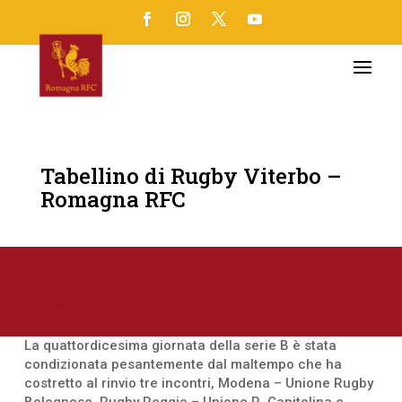
Tabellino di Rugby Viterbo –
Romagna RFC
1 Feb 2010
CAMPIONATO 2009-10
|
ROMAGNA RFC
La quattordicesima giornata della serie B è stata
condizionata pesantemente dal maltempo che ha
costretto al rinvio tre incontri, Modena – Unione Rugby
Bolognese, Rugby Reggio – Unione R. Capitolina e