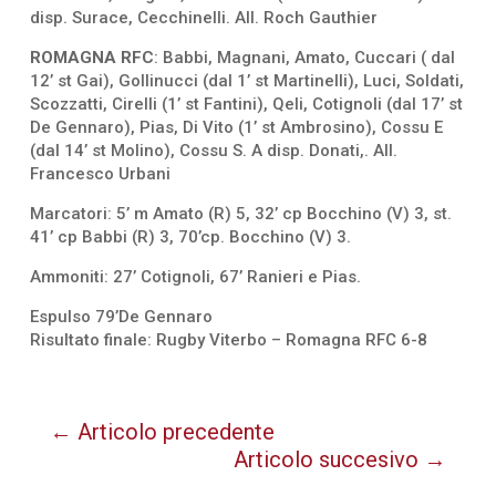
disp. Surace, Cecchinelli. All. Roch Gauthier
ROMAGNA RFC
: Babbi, Magnani, Amato, Cuccari ( dal
12’ st Gai), Gollinucci (dal 1’ st Martinelli), Luci, Soldati,
Scozzatti, Cirelli (1’ st Fantini), Qeli, Cotignoli (dal 17’ st
De Gennaro), Pias, Di Vito (1’ st Ambrosino), Cossu E
(dal 14’ st Molino), Cossu S. A disp. Donati,. All.
Francesco Urbani
Marcatori: 5’ m Amato (R) 5, 32’ cp Bocchino (V) 3, st.
41’ cp Babbi (R) 3, 70’cp. Bocchino (V) 3.
Ammoniti: 27’ Cotignoli, 67’ Ranieri e Pias.
Espulso 79’De Gennaro
Risultato finale: Rugby Viterbo – Romagna RFC 6-8
←
Articolo precedente
Articolo succesivo
→