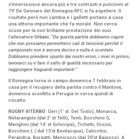
s’innervosisce ancora più e tra contrasti e punizioni al
79’ De Gennaro del Romagna RFC si fa espellere. Il
risultato però non cambia e i galletti portano a casa
una vittoria importante che fa morale. Non cerca
scuse per la non brillante prestazione dei suoi
l’allenatore
Urbani
: “
Da questa partita dobbiamo capire
che non possiamo permetterci cali di tensione perché il
campionato non è ancora deciso e nulla è scontato.
Dobbiamo prendere spunto dai nostri errori, i miei in primis,
lavorarci su e fare il salto di qualità necessario per
raggiungere traguardi importanti.
”.
Il Romagna torna in campo domenica 7 febbraio in
casa per il recupero della partita contro il Mantova,
domenica sconfitto a Perugia in cerca quindi di
riscatto.
RUGBY VITERBO
: Geri (1’ st. Del Tosto), Monarca,
Notarangelo (dal 2’ st Telli), Tenti, Bocchino S,
Menghini (dal 14’ st Schirripa), Tichetti, Grossi,
Bocchino L ( dal 13’st Bevilacqua), Calicchio,
Perandria, Borgatti, Menicocci (dal 20’st Baiocco). A