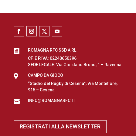
ROMAGNA RFC SSD A RL

CF. E P.IVA: 02240650396
SEDE LEGALE: Via Giordano Bruno, 1 – Ravenna

CAMPO DA GIOCO
“Stadio del Rugby di Cesena”, Via Montefiore,
915 – Cesena
INFO@ROMAGNARFC.IT

REGISTRATI ALLA NEWSLETTER