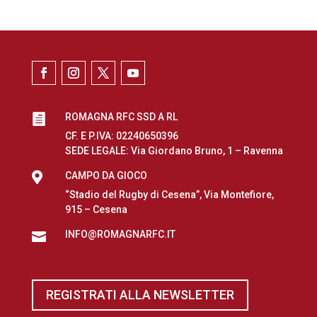
ROMAGNA RFC SSD A RL

CF. E P.IVA: 02240650396
SEDE LEGALE: Via Giordano Bruno, 1 – Ravenna

CAMPO DA GIOCO
“Stadio del Rugby di Cesena”, Via Montefiore,
915 – Cesena
INFO@ROMAGNARFC.IT

REGISTRATI ALLA NEWSLETTER