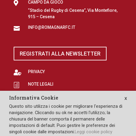

CAMPO DA GIOCO
“Stadio del Rugby di Cesena”, Via Montefiore,
915 – Cesena
INFO@ROMAGNARFC.IT

REGISTRATI ALLA NEWSLETTER

PRIVACY
NOTE LEGALI
h
EROGAZIONI PUBBLICHE
p
Informativa Cookie
X
Questo sito utilizza i cookie per migliorare l'esperienza di

SAFEGUARDING
navigazione. Cliccando su ok ne accetti l'utilizzo; la
chiusura del banner comporta il permanere delle
impostazioni di default. Puoi gestire le preferenze dei
singoli cookie dalle impostazioni.
Leggi cookie policy
DESIGN: PULLOVER