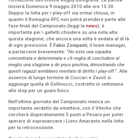
inizierà Domenica 9 maggio 2010 alle ore 15.30.
Seppur la lotta per i play-off sia ormai chiusa, in
quanto il Romagna RFC non potrà prendere parte alle
fase finali del Campionato (leggi la
news
), è
importante per i galletti chiudere su una nota alta
questa stagione, che ancora una volta è andata al di là
di ogni previsione. È
Fabio Zompanti
, il team manager,
a parlarcene brevemente: “
Ho visto una squadra
concentrata e determinata e c’è voglia di concludere al
meglio una stagione a dir poco positiva, dimostrando che
questi ragazzi avrebbero meritato di diritto i play-off.
“. Alle
assenze di lungo termine di Cuccari e Zavoli si
aggiunge quella di Gollinucci, costretto in settimana
allo stop per un guaio fisico.
Nell’ultima giornata del Campionato manca un
importante verdetto da emettere, con il Viterbo che
cercherà disperatamente 5 punti a Pesaro per poter
sperare di sopravanzare i Lions Amaranto nella lotta
per la retrocessione.