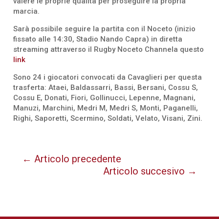
valere le proprie qualità per proseguire la propria
marcia.
Sarà possibile seguire la partita con il Noceto (inizio
fissato alle 14:30, Stadio Nando Capra) in diretta
streaming attraverso il Rugby Noceto Channela questo
link
Sono 24 i giocatori convocati da Cavaglieri per questa
trasferta: Ataei, Baldassarri, Bassi, Bersani, Cossu S,
Cossu E, Donati, Fiori, Gollinucci, Lepenne, Magnani,
Manuzi, Marchini, Medri M, Medri S, Monti, Paganelli,
Righi, Saporetti, Scermino, Soldati, Velato, Visani, Zini.
←
Articolo precedente
Articolo succesivo
→