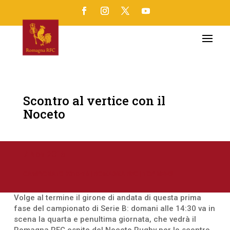
Scontro al vertice con il
Noceto
7 Nov 2015
CAMPIONATO 2015-16
|
ROMAGNA RFC
|
TOP NEWS
Volge al termine il girone di andata di questa prima
fase del campionato di Serie B: domani alle 14:30 va in
scena la quarta e penultima giornata, che vedrà il
Romagna RFC ospite del Noceto Rugby per lo scontro