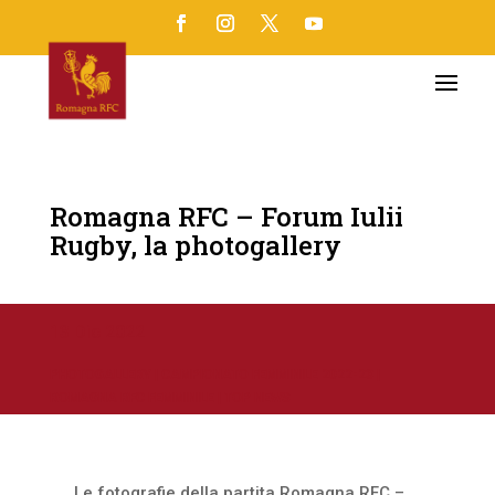
Romagna RFC – Forum Iulii
Rugby, la photogallery
13 Dic 2022
PHOTOGALLERY
|
CAMPIONATO FEMMINILE 2022-23
|
ROMAGNA RFC FEMMINILE
|
TOP NEWS
Le fotografie della partita Romagna RFC –