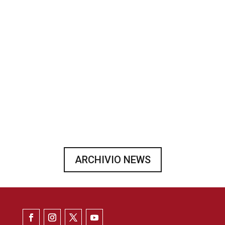
Un gruppo di lavoro per approfondire e condividere
processi gestionali: nel primo degli incontri in
programma focus su accoglienza e reclutamento
ARCHIVIO NEWS