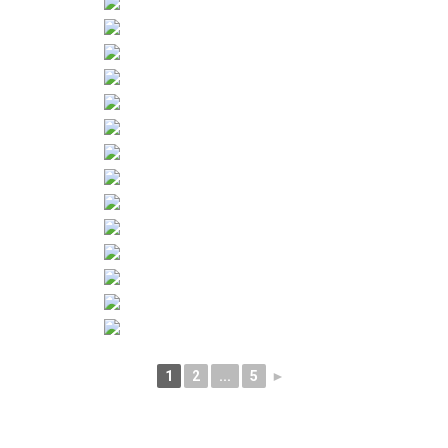
1
2
...
5
►