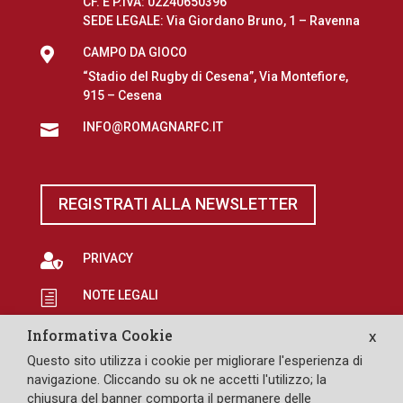
CF. E P.IVA: 02240650396
SEDE LEGALE: Via Giordano Bruno, 1 – Ravenna

CAMPO DA GIOCO
“Stadio del Rugby di Cesena”, Via Montefiore,
915 – Cesena
INFO@ROMAGNARFC.IT

REGISTRATI ALLA NEWSLETTER

PRIVACY
NOTE LEGALI
h
EROGAZIONI PUBBLICHE
p
Informativa Cookie
X
Questo sito utilizza i cookie per migliorare l'esperienza di

SAFEGUARDING
navigazione. Cliccando su ok ne accetti l'utilizzo; la
chiusura del banner comporta il permanere delle