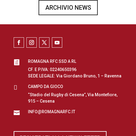
ARCHIVIO NEWS
ROMAGNA RFC SSD A RL

CF. E P.IVA: 02240650396
SEDE LEGALE: Via Giordano Bruno, 1 – Ravenna

CAMPO DA GIOCO
“Stadio del Rugby di Cesena”, Via Montefiore,
915 – Cesena
INFO@ROMAGNARFC.IT
