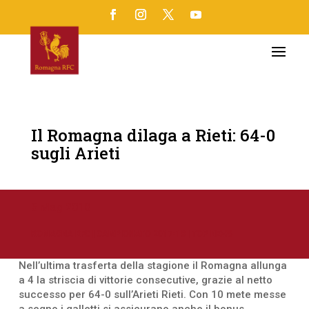
Il Romagna dilaga a Rieti: 64-0
sugli Arieti
6 Mag 2018
ROMAGNA RFC
|
CAMPIONATO 2017-18
|
TOP NEWS
Nell’ultima trasferta della stagione il Romagna allunga
a 4 la striscia di vittorie consecutive, grazie al netto
successo per 64-0 sull’Arieti Rieti. Con 10 mete messe
a segno i galletti si assicurano anche il bonus