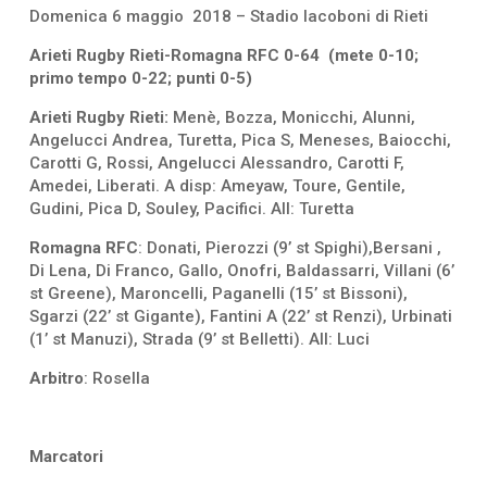
Domenica 6 maggio 2018 – Stadio Iacoboni di Rieti
Arieti Rugby Rieti-Romagna RFC 0-64 (mete 0-10;
primo tempo 0-22; punti 0-5)
Arieti Rugby Rieti:
Menè, Bozza, Monicchi, Alunni,
Angelucci Andrea, Turetta, Pica S, Meneses, Baiocchi,
Carotti G, Rossi, Angelucci Alessandro, Carotti F,
Amedei, Liberati. A disp: Ameyaw, Toure, Gentile,
Gudini, Pica D, Souley, Pacifici. All: Turetta
Romagna RFC
: Donati, Pierozzi (9’ st Spighi),Bersani ,
Di Lena, Di Franco, Gallo, Onofri, Baldassarri, Villani (6’
st Greene), Maroncelli, Paganelli (15’ st Bissoni),
Sgarzi (22’ st Gigante), Fantini A (22’ st Renzi), Urbinati
(1’ st Manuzi), Strada (9’ st Belletti). All: Luci
Arbitro
: Rosella
Marcatori