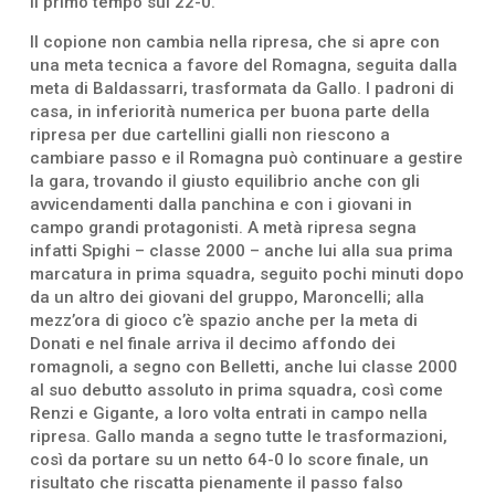
il primo tempo sul 22-0.
Il copione non cambia nella ripresa, che si apre con
una meta tecnica a favore del Romagna, seguita dalla
meta di Baldassarri, trasformata da Gallo. I padroni di
casa, in inferiorità numerica per buona parte della
ripresa per due cartellini gialli non riescono a
cambiare passo e il Romagna può continuare a gestire
la gara, trovando il giusto equilibrio anche con gli
avvicendamenti dalla panchina e con i giovani in
campo grandi protagonisti. A metà ripresa segna
infatti Spighi – classe 2000 – anche lui alla sua prima
marcatura in prima squadra, seguito pochi minuti dopo
da un altro dei giovani del gruppo, Maroncelli; alla
mezz’ora di gioco c’è spazio anche per la meta di
Donati e nel finale arriva il decimo affondo dei
romagnoli, a segno con Belletti, anche lui classe 2000
al suo debutto assoluto in prima squadra, così come
Renzi e Gigante, a loro volta entrati in campo nella
ripresa. Gallo manda a segno tutte le trasformazioni,
così da portare su un netto 64-0 lo score finale, un
risultato che riscatta pienamente il passo falso