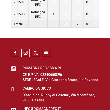
2015-16
0
0
0
0
0
0
RFC
Romagna
2016-17
1
0
0
0
0
0
RFC
Totale
-
13
10
2
0
0
0
ROMAGNA RFC SSD A RL

CF. E P.IVA: 02240650396
SEDE LEGALE: Via Giordano Bruno, 1 – Ravenna

CAMPO DA GIOCO
“Stadio del Rugby di Cesena”, Via Montefiore,
915 – Cesena
INFO@ROMAGNARFC.IT
