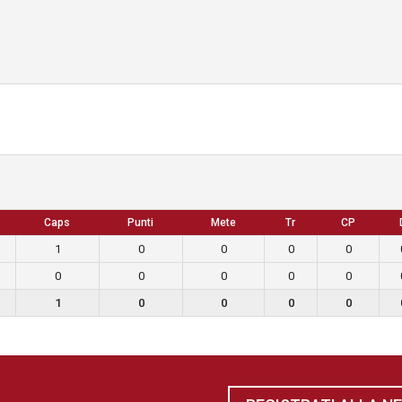
Caps
Punti
Mete
Tr
CP
1
0
0
0
0
0
0
0
0
0
1
0
0
0
0