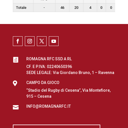
Totale
-
46
20
4
0
0
0
ROMAGNA RFC SSD A RL

CF. E P.IVA: 02240650396
SEDE LEGALE: Via Giordano Bruno, 1 – Ravenna

CAMPO DA GIOCO
“Stadio del Rugby di Cesena”, Via Montefiore,
915 – Cesena
INFO@ROMAGNARFC.IT
