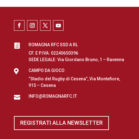
ROMAGNA RFC SSD A RL

CF. E P.IVA: 02240650396
SEDE LEGALE: Via Giordano Bruno, 1 – Ravenna

CAMPO DA GIOCO
“Stadio del Rugby di Cesena”, Via Montefiore,
915 – Cesena
INFO@ROMAGNARFC.IT

REGISTRATI ALLA NEWSLETTER