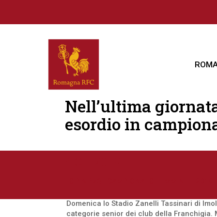
ROMA
Nell’ultima giorna
esordio in campiona
4 Ott 2019
TOP NEWS
|
CAMPIONATO FEMMINILE 2019-
Domenica lo Stadio Zanelli Tassinari di Imo
categorie senior dei club della Franchigia.