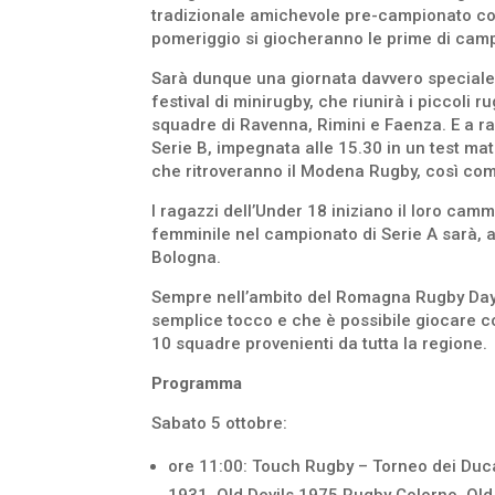
tradizionale amichevole pre-campionato con i
pomeriggio si giocheranno le prime di camp
Sarà dunque una giornata davvero speciale a 
festival di minirugby, che riunirà i piccoli 
squadre di Ravenna, Rimini e Faenza. E a r
Serie B, impegnata alle 15.30 in un test ma
che ritroveranno il Modena Rugby, così com
I ragazzi dell’Under 18 iniziano il loro camm
femminile nel campionato di Serie A sarà, a
Bologna.
Sempre nell’ambito del Romagna Rugby Day, s
semplice tocco e che è possibile giocare co
10 squadre provenienti da tutta la regione.
Programma
Sabato 5 ottobre:
ore 11:00: Touch Rugby – Torneo dei Duc