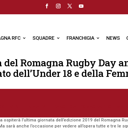
GNA RFC
SQUADRE
FRANCHIGIA
NEWS
ta del Romagna Rugby Day an
to dell’Under 18 e della Fem
20
|
EVENTI E INIZIATIVE
|
FRANCHIGIA
|
ROMAGNA RFC FEMMIN
la ospiterà l’ultima giornata dell’edizione 2019 del Romagna Ru
 Ma sarà anche l’occasione per vedere all’opera tutte e tre le s