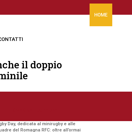
HOME
CONTATTI
che il doppio
minile
ILE
|
ROMAGNA RUGBY DAY
gby Day, dedicata al minirugby e alle
quadre del Romagna RFC: oltre all’ormai