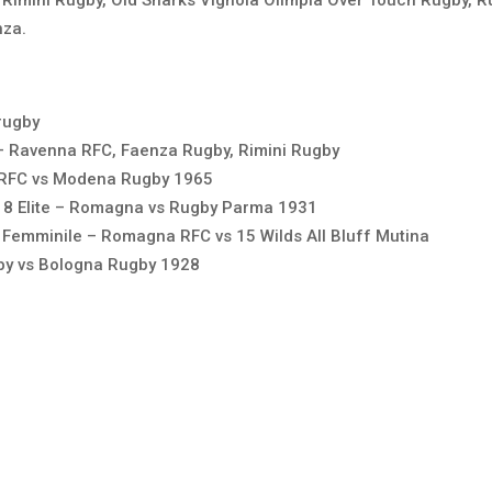
d Rimini Rugby, Old Sharks Vignola Olimpia Over Touch Rugby, 
nza.
rugby
 – Ravenna RFC, Faenza Rugby, Rimini Rugby
 RFC vs Modena Rugby 1965
18 Elite – Romagna vs Rugby Parma 1931
 Femminile – Romagna RFC vs 15 Wilds All Bluff Mutina
gby vs Bologna Rugby 1928