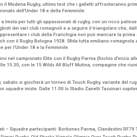
l Modena Rugby, ultimo test che i galletti affronteranno prima d
ionato dell’Under 18 e della Femminile.
Imola per tutti gli appassionati di rugby, con un ricco palinses
rugbisti dei vari club romagnoli e a seguire il triangolare che, d
appresentare i club della Franchigia non può mancare la prima
tch con il Rugby Bologna 1928. Sfida tutta emiliano-romagnola an
e per l’Under 18 e la Femminile.
ino nel campionato Elite con il Rugby Parma (fischio d’inizio all
lle 15.30, con le 15 Wilds All Bluff Mutina, compagine che riun
abato si giocherà un torneo di Touch Rugby, variante del rugby
n squadre miste. Dalle 11.00 lo Stadio Zanelli Tassinari ospiter
ati – Squadre partecipanti: Borbones Parma, Clandestini RF79