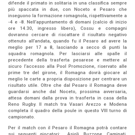
difende il primato in solitaria in una classifica sempre
più spaccata in due, con Noceto e Pesaro che
inseguono la formazione romagnola, rispettivamente a
-4 e -8. Nell’appuntamento di domani (calcio di inizio
ore 14.30, ingresso libero), Cossu e compagni
dovranno cercare di riscattare il risultato negativo
ottenuto all’andata, quando fu il Pesaro ad avere la
meglio per 17 a 8, lasciando a secco di punti la
squadra romagnola. Per lasciarsi alle spalle il
precedente della trasferta pesarese e mettere al
sicuro l’accesso alla Pool Promozione, riservato alle
prime tre del girone, il Romagna dovrà giocare al
meglio le carte a propria disposizione per centrare un
risultato utile. Oltre che dal Pesaro il Romagna deve
guardarsi anche dal Noceto, prossima avversaria,
attesa domani dalla prova in trasferta in casa della
Reno Rugby. Il match tra Vasari Arezzo e Modena
completa il quadro della poule in questo VIII turno di
campionato.
Per il match con il Pesaro il Romagna potrà contare
sui seguenti giocatori: Asioli, Buzzone, Caminati,