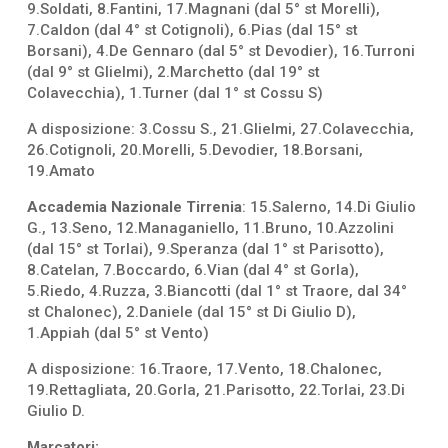
9.Soldati, 8.Fantini, 17.Magnani (dal 5° st Morelli),
7.Caldon (dal 4° st Cotignoli), 6.Pias (dal 15° st
Borsani), 4.De Gennaro (dal 5° st Devodier), 16.Turroni
(dal 9° st Glielmi), 2.Marchetto (dal 19° st
Colavecchia), 1.Turner (dal 1° st Cossu S)
A disposizione: 3.Cossu S., 21.Glielmi, 27.Colavecchia,
26.Cotignoli, 20.Morelli, 5.Devodier, 18.Borsani,
19.Amato
Accademia Nazionale Tirrenia
: 15.Salerno, 14.Di Giulio
G., 13.Seno, 12.Managaniello, 11.Bruno, 10.Azzolini
(dal 15° st Torlai), 9.Speranza (dal 1° st Parisotto),
8.Catelan, 7.Boccardo, 6.Vian (dal 4° st Gorla),
5.Riedo, 4.Ruzza, 3.Biancotti (dal 1° st Traore, dal 34°
st Chalonec), 2.Daniele (dal 15° st Di Giulio D),
1.Appiah (dal 5° st Vento)
A disposizione: 16.Traore, 17.Vento, 18.Chalonec,
19.Rettagliata, 20.Gorla, 21.Parisotto, 22.Torlai, 23.Di
Giulio D.
Marcatori: