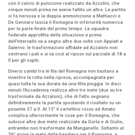
con il calcio di punizione realizzato da Azzolini, che
cinque minuti prima ne aveva fallito un altro. La partita
si fa nervosa e la doppia ammonizione a Mattiacci e
De Gennaro lascia il Romagna in inferiorità numerica
per la parte finale del primo tempo. La squadra
federale approfitta della situazione e prima
dell’intervallo va a segno altre due volte con Appiah e
Salerno: le trasformazioni affidate ad Azzaloni non
centrano i pali e si va così al riposo sul parziale di 18 a
0 per gli ospiti.
Diversi cambi tra le fila del Romagna non bastano a
invertire la rotta nella ripresa, accompagnata per
quasi tutta la sua durata da una fitta pioggia. In dieci
minuti l’Accademia realizza altre tre mete (due su tre
trasformate da Azzaloni), che di fatto segnano
definitivamente la partita spostando il risultato su un
pesante 37 a 0. Al 13° il cartellino rosso ad Amato
complica ulteriormente le cose per il Romagna, che
subisce altre due mete realizzate da Gorla e di Giulio,
entrambe non trasformate da Manganello. Soltanto al
39° arriva la meta della bandiera per il Romagna, a